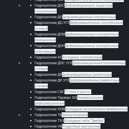
Гидрошпонки ДЗС
Деформационные защитные
специальные
Гидрошпонки ДО
Деформационные опалубочные
Гидрошпонки ДО УГЛ
Деформационные опалубочные
угловые
Гидрошпонки ДОМ
Деформационные опалубочные
мембранные
Гидрошпонки ДОН
Деформационные опалубочные
набухающие
Гидрошпонки ХО
Холодные опалубочные
Гидрошпонки ДОС УГЛ
Деформационные опалубочные
угловые
Гидрошпонки ДР
Деформационные ремонтные
Гидрошпонки ДР УГЛ
Деформационные ремонтные
угловые
Гидрошпонки СВГ
"Стена в грунте"
Гидрошпонки Таракан 120
Универсальные
деформационные
Гидрошпонки ХОМ
Холодные опалубочные мембранные
Гидрошпонки ТК
Трехкулачковые
Гидрошпонки ТХЗ
Холодные типа "Змейка"
Гидрошпонки УВ
Усадочные внутренние