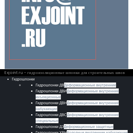
Exjoint.ru - гидроизоляционные шпонки для строительных швов
Гидрошпонки
Гидрошпонки ДВ
Деформационные внутренние
Гидрошпонки ДВИ
Деформационные внутренние
инъекционные
Гидрошпонки ДВН
Деформационные внутренние
набухающие
Гидрошпонки ДВС
Деформационные внутренние
специальные
Гидрошпонки ДЗ
Деформационные защитные
Гидрошпонки ХВН
Холодные внутренние набухающие