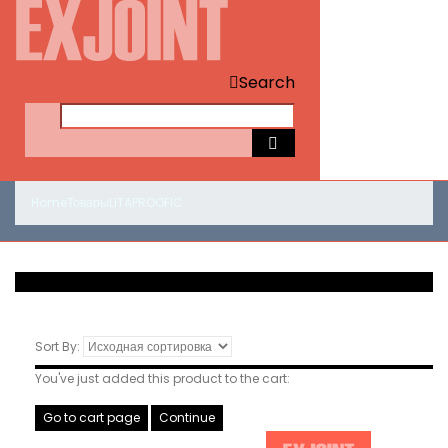
Search
Home
Товары
LITAPROOF
IC
Sort By:
You've just added this product to the cart:
Go to cart page
Continue