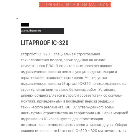
ОТПРАВИТЬ ЗАПРОС НА МАТЕРИАЛ
Read More
Быстрый просмотр
LITAPROOF IC-320
Litaproof IC-320 - специальная строительная
технологическая полоса, производимая на основе
качественного ПВХ . В строительных проектах данная
гидравлическая шпонка несет функцию гидроизоляции и
герметизации технологических швов. Монтируется
гидравлическая шпонка Litaproof IC-320 непосредственно на
строительный шов на этапе бетонных работ. Установка
шпонки осуществляется в строгом соответствии со схемами
монтажа, приведенными в последней версии редакции
технического регламента 186-07, утвержденного всеми
институтами строительства на территории РФ. Серия моделей
гидрошпонок IC используется для герметизации
исключительно технологических швов и никаких других. Общая
ширина гидрошпонки Litaproof IC-320 - 320 мм, хрупкость на