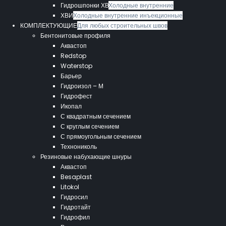
Гидрошпонки ХВ
Холодные внутренние
ХВИ
Холодные внутренние инъекционные
КОМПЛЕКТУЮЩИЕ
Для любых строительных швов
Бентонитовые профиля
Аквастоп
Redstop
Waterstop
Барьер
Гидроизол – М
Гидрофест
Икопал
С квадратным сечением
С круглым сечением
С прямоугольным сечением
Технониколь
Резиновые набухающие шнуры
Аквастоп
Besaplast
Litokol
Гидросил
Гидротайт
Гидрофил