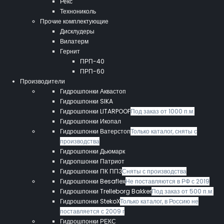
Рекс
Технониколь
Прочие комплектующие
Дисклудеры
Вилатерм
Гернит
ПРП-40
ПРП-60
Производители
Гидрошпонки Аквастоп
Гидрошпонки SIKA
Гидрошпонки LITARPOOF
Под заказ от 1000 п.м.
Гидрошпонки Икопал
Гидрошпонки Ватерстоп
Только каталог, сняты с
производства
Гидрошпонки Дьюмарк
Гидропшонки Патриот
Гидрошпонки ПК ППЗ
Сняты с производства
Гидрошпонки Besaflex
Не поставляются в РФ с 2019
Гидрошпонки Trelleborg Bakker
Под заказ от 500 п.м.
Гидрошпонки StekoX
Только каталог, в Россию не
поставляется с 2009 г
Гидрошпонки РЕКС