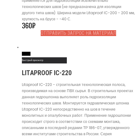
применяется для гидроизоляции исключительно
технологических швов (не предназначена для изоляции
другого типа швов). Ширина модели Litaproof IC-200 - 200 мм,
хрупкость на брусе - -40 С.
360
₽
ОТПРАВИТЬ ЗАПРОС НА МАТЕРИАЛ
Read More
Быстрый просмотр
LITAPROOF IC-220
Litaproof IC-220 - строительная технологическая полоса,
производимая на основе ПВХ сырья. В строительных проектах
данная гидрошпонка выполняет роль гидроизоляции
технологических швов. Монтируется гидравлическая шпонка
Litaproof IC-220 непосредственно на шов в течение
монолитных и опалубочных работ. Применение гидрошпонки
происходит строго в соответствии со схемами монтажа,
описанными в последней редакии ТР 186-07, утвержденного
всеми институтами строительства в России. Серия