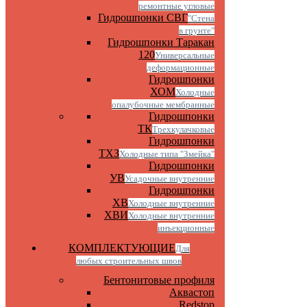
ремонтные угловые
Гидрошпонки СВГ
"Стена
в грунте"
Гидрошпонки Таракан
120
Универсальные
деформационные
Гидрошпонки
ХОМ
Холодные
опалубочные мембранные
Гидрошпонки
ТК
Трехкулачковые
Гидрошпонки
ТХЗ
Холодные типа "Змейка"
Гидрошпонки
УВ
Усадочные внутренние
Гидрошпонки
ХВ
Холодные внутренние
ХВИ
Холодные внутренние
инъекционные
КОМПЛЕКТУЮЩИЕ
Для
любых строительных швов
Бентонитовые профиля
Аквастоп
Redstop