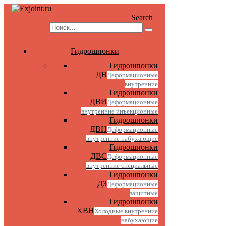
Search
Гидрошпонки
Гидрошпонки
ДВ
Деформационные
внутренние
Гидрошпонки
ДВИ
Деформационные
внутренние инъекционные
Гидрошпонки
ДВН
Деформационные
внутренние набухающие
Гидрошпонки
ДВС
Деформационные
внутренние специальные
Гидрошпонки
ДЗ
Деформационные
защитные
Гидрошпонки
ХВН
Холодные внутренние
набухающие