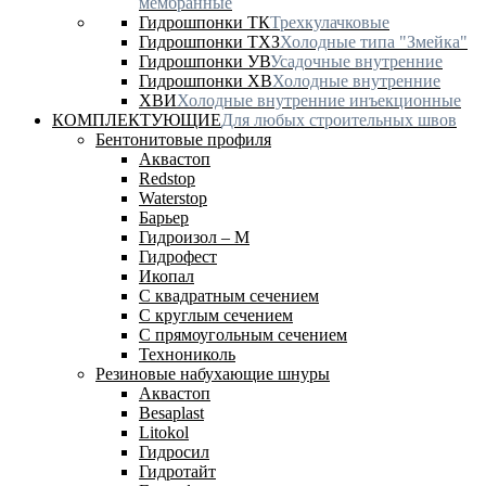
мембранные
Гидрошпонки ТК
Трехкулачковые
Гидрошпонки ТХЗ
Холодные типа "Змейка"
Гидрошпонки УВ
Усадочные внутренние
Гидрошпонки ХВ
Холодные внутренние
ХВИ
Холодные внутренние инъекционные
КОМПЛЕКТУЮЩИЕ
Для любых строительных швов
Бентонитовые профиля
Аквастоп
Redstop
Waterstop
Барьер
Гидроизол – М
Гидрофест
Икопал
С квадратным сечением
С круглым сечением
С прямоугольным сечением
Технониколь
Резиновые набухающие шнуры
Аквастоп
Besaplast
Litokol
Гидросил
Гидротайт