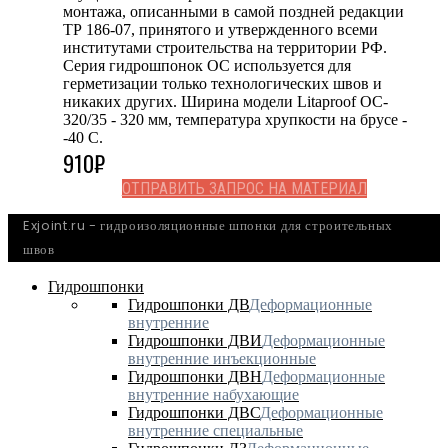
монтажа, описанными в самой поздней редакции
ТР 186-07, принятого и утвержденного всеми
институтами строительства на территории РФ.
Серия гидрошпонок OC используется для
герметизации только технологических швов и
никаких других. Ширина модели Litaproof OC-
320/35 - 320 мм, температура хрупкости на брусе -
-40 С.
910
₽
ОТПРАВИТЬ ЗАПРОС НА МАТЕРИАЛ
Exjoint.ru - гидроизоляционные шпонки для строительных
швов
Гидрошпонки
Гидрошпонки ДВ
Деформационные
внутренние
Гидрошпонки ДВИ
Деформационные
внутренние инъекционные
Гидрошпонки ДВН
Деформационные
внутренние набухающие
Гидрошпонки ДВС
Деформационные
внутренние специальные