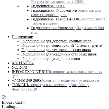
Россию не поставляется с 2009 г
Гидрошпонки РЕКС
Гидрошпонки Гидроконтур
Только каталог,
сняты с производства
Гидрошпонки ТехноНИКОЛЬ
Поставляются
только в системе
Гидрпошпонки Ультрабанд
Под заказ от 500
п.м.
Применение
Гидрошпонки для деформационных швов
Гидрошпонки для конструкций “Стена в грунте”
Гидрошпонки для технологических швов
Гидрошпонки для усадочных стеновых швов
Гидрошпонки для усадочных швов
КОНТАКТЫ
УСЛУГИ
INFO@EXJOINT.RU
По вопросам наличия и оптовых
цен
+7 (345) 249-2695
Звоните по техническим вопросам
ТЮМЕНЬ
- образцы и мелочевка (офис) Улица
Черепанова, 29
Enquiry Cart
×
Loading....