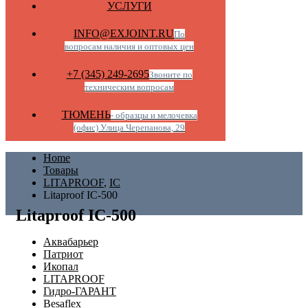
УСЛУГИ
INFO@EXJOINT.RU
По
вопросам наличия и оптовых цен
+7 (345) 249-2695
Звоните по
техническим вопросам
ТЮМЕНЬ
- образцы и мелочевка
(офис) Улица Черепанова, 29
Home
Товары
LITAPROOF
,
IC
Litaproof IC-500
Litaproof IC-500
Аквабарьер
Патриот
Икопал
LITAPROOF
Гидро-ГАРАНТ
Besaflex