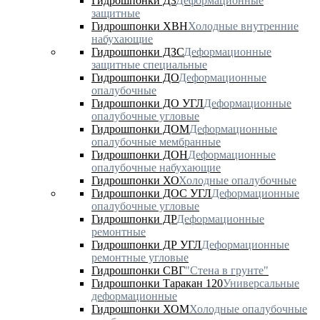
Гидрошпонки ДЗ
Деформационные
защитные
Гидрошпонки ХВН
Холодные внутренние
набухающие
Гидрошпонки ДЗС
Деформационные
защитные специальные
Гидрошпонки ДО
Деформационные
опалубочные
Гидрошпонки ДО УГЛ
Деформационные
опалубочные угловые
Гидрошпонки ДОМ
Деформационные
опалубочные мембранные
Гидрошпонки ДОН
Деформационные
опалубочные набухающие
Гидрошпонки ХО
Холодные опалубочные
Гидрошпонки ДОС УГЛ
Деформационные
опалубочные угловые
Гидрошпонки ДР
Деформационные
ремонтные
Гидрошпонки ДР УГЛ
Деформационные
ремонтные угловые
Гидрошпонки СВГ
"Стена в грунте"
Гидрошпонки Таракан 120
Универсальные
деформационные
Гидрошпонки ХОМ
Холодные опалубочные