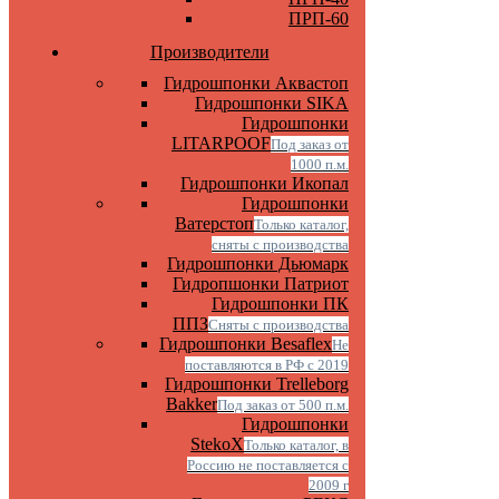
ПРП-60
Производители
Гидрошпонки Аквастоп
Гидрошпонки SIKA
Гидрошпонки
LITARPOOF
Под заказ от
1000 п.м.
Гидрошпонки Икопал
Гидрошпонки
Ватерстоп
Только каталог,
сняты с производства
Гидрошпонки Дьюмарк
Гидропшонки Патриот
Гидрошпонки ПК
ППЗ
Сняты с производства
Гидрошпонки Besaflex
Не
поставляются в РФ с 2019
Гидрошпонки Trelleborg
Bakker
Под заказ от 500 п.м.
Гидрошпонки
StekoX
Только каталог, в
Россию не поставляется с
2009 г