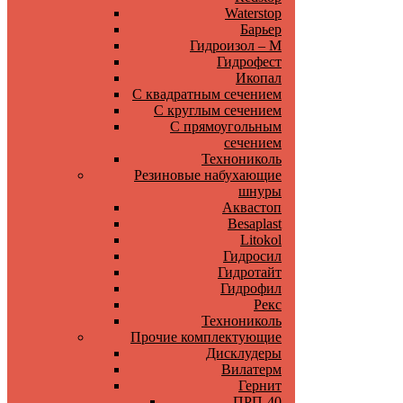
Waterstop
Барьер
Гидроизол – М
Гидрофест
Икопал
С квадратным сечением
С круглым сечением
С прямоугольным
сечением
Технониколь
Резиновые набухающие
шнуры
Аквастоп
Besaplast
Litokol
Гидросил
Гидротайт
Гидрофил
Рекс
Технониколь
Прочие комплектующие
Дисклудеры
Вилатерм
Гернит
ПРП-40