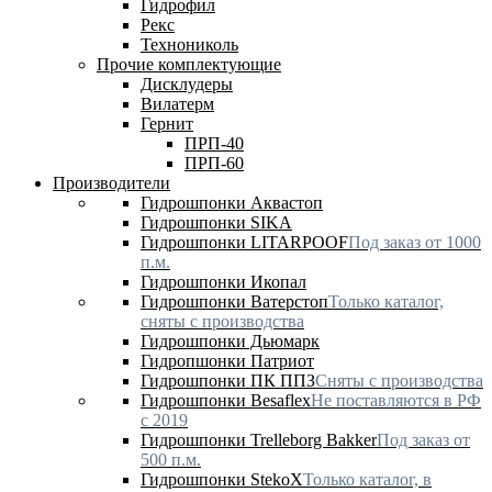
Гидрофил
Рекс
Технониколь
Прочие комплектующие
Дисклудеры
Вилатерм
Гернит
ПРП-40
ПРП-60
Производители
Гидрошпонки Аквастоп
Гидрошпонки SIKA
Гидрошпонки LITARPOOF
Под заказ от 1000
п.м.
Гидрошпонки Икопал
Гидрошпонки Ватерстоп
Только каталог,
сняты с производства
Гидрошпонки Дьюмарк
Гидропшонки Патриот
Гидрошпонки ПК ППЗ
Сняты с производства
Гидрошпонки Besaflex
Не поставляются в РФ
с 2019
Гидрошпонки Trelleborg Bakker
Под заказ от
500 п.м.
Гидрошпонки StekoX
Только каталог, в