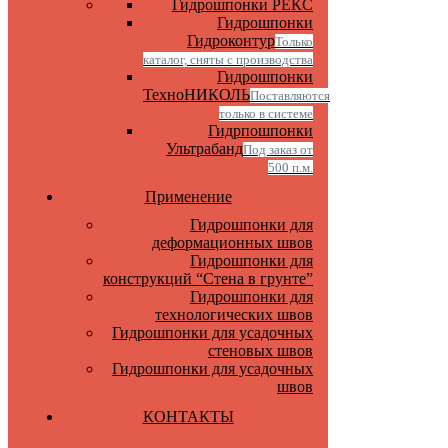
Гидрошпонки РЕКС
Гидрошпонки
Гидроконтур
Только
каталог, сняты с производства
Гидрошпонки
ТехноНИКОЛЬ
Поставляются
только в системе
Гидрпошпонки
Ультрабанд
Под заказ от
500 п.м.
Применение
Гидрошпонки для
деформационных швов
Гидрошпонки для
конструкций “Стена в грунте”
Гидрошпонки для
технологических швов
Гидрошпонки для усадочных
стеновых швов
Гидрошпонки для усадочных
швов
КОНТАКТЫ