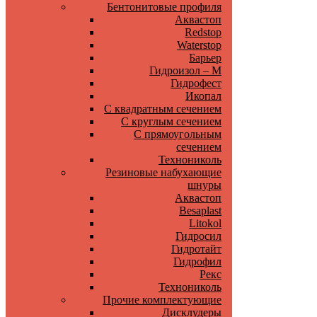
Бентонитовые профиля
Аквастоп
Redstop
Waterstop
Барьер
Гидроизол – М
Гидрофест
Икопал
С квадратным сечением
С круглым сечением
С прямоугольным
сечением
Технониколь
Резиновые набухающие
шнуры
Аквастоп
Besaplast
Litokol
Гидросил
Гидротайт
Гидрофил
Рекс
Технониколь
Прочие комплектующие
Дисклудеры