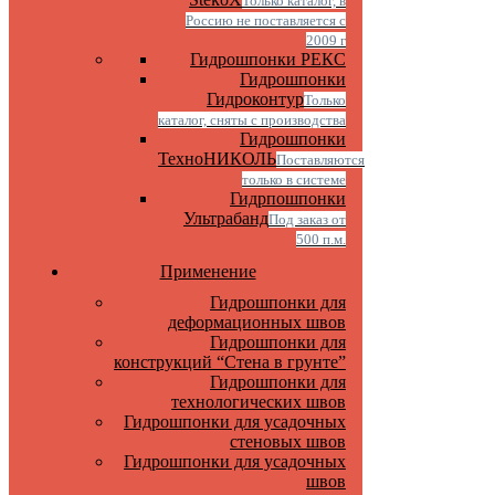
Только каталог, в
Россию не поставляется с
2009 г
Гидрошпонки РЕКС
Гидрошпонки
Гидроконтур
Только
каталог, сняты с производства
Гидрошпонки
ТехноНИКОЛЬ
Поставляются
только в системе
Гидрпошпонки
Ультрабанд
Под заказ от
500 п.м.
Применение
Гидрошпонки для
деформационных швов
Гидрошпонки для
конструкций “Стена в грунте”
Гидрошпонки для
технологических швов
Гидрошпонки для усадочных
стеновых швов
Гидрошпонки для усадочных
швов