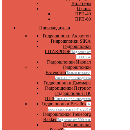
Вилатерм
Гернит
ПРП-40
ПРП-60
Производители
Гидрошпонки Аквастоп
Гидрошпонки SIKA
Гидрошпонки
LITARPOOF
Под заказ от
1000 п.м.
Гидрошпонки Икопал
Гидрошпонки
Ватерстоп
Только каталог,
сняты с производства
Гидрошпонки Дьюмарк
Гидропшонки Патриот
Гидрошпонки ПК
ППЗ
Сняты с производства
Гидрошпонки Besaflex
Не
поставляются в РФ с 2019
Гидрошпонки Trelleborg
Bakker
Под заказ от 500 п.м.
Гидрошпонки
StekoX