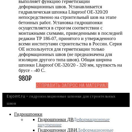
выполняет функцию герметизации
деформационных швов. Устанавливается
гидравлическая шпонка Litaproof OE-320/20
непосредственно на строительный шов на этапе
бетонных работ. Установка гидрошпонки
осуществляется в строгом соответствии с
монтажными схемами, приведенными в последней
редакии ТР 186-07, принятого и утвержденного
всеми институтами строительства в России. Серия
OE используется для герметизации только
деформационных швов (не предназначена для
изоляции другого типа швов). Общая ширина
шпонки Litaproof OE-320/20 - 320 мм, хрупкость на
брусе - -40 С.
980
₽
ОТПРАВИТЬ ЗАПРОС НА МАТЕРИАЛ
Exjoint.ru - гидроизоляционные шпонки для строительных
швов
Гидрошпонки
Гидрошпонки ДВ
Деформационные
внутренние
Гидрошпонки ДВИ
Деформационные