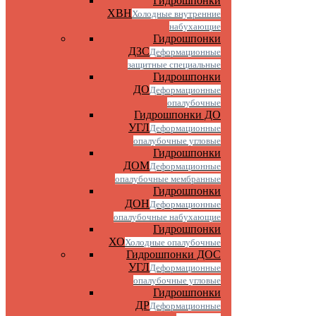
Гидрошпонки
ХВН
Холодные внутренние
набухающие
Гидрошпонки
ДЗС
Деформационные
защитные специальные
Гидрошпонки
ДО
Деформационные
опалубочные
Гидрошпонки ДО
УГЛ
Деформационные
опалубочные угловые
Гидрошпонки
ДОМ
Деформационные
опалубочные мембранные
Гидрошпонки
ДОН
Деформационные
опалубочные набухающие
Гидрошпонки
ХО
Холодные опалубочные
Гидрошпонки ДОС
УГЛ
Деформационные
опалубочные угловые
Гидрошпонки
ДР
Деформационные