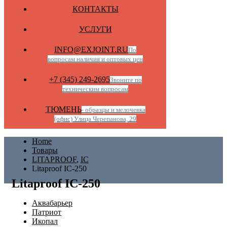
КОНТАКТЫ
УСЛУГИ
INFO@EXJOINT.RU
По
вопросам наличия и оптовых цен
+7 (345) 249-2695
Звоните по
техническим вопросам
ТЮМЕНЬ
- образцы и мелочевка
(офис) Улица Черепанова, 29
Home
Товары
LITAPROOF
,
IC
Litaproof IC-250
Litaproof IC-250
Аквабарьер
Патриот
Икопал