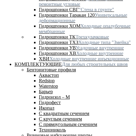
ремонтные угловые
Гидрошпонки СВГ
"Стена в грунте"
Гидрошпонки Таракан 120
Универсальные
деформационные
Гидрошпонки ХОМ
Холодные опалубочные
мембранные
Гидрошпонки ТК
Трехкулачковые
Гидрошпонки ТХЗ
Холодные типа "Змейка"
Гидрошпонки УВ
Усадочные внутренние
Гидрошпонки ХВ
Холодные внутренние
ХВИ
Холодные внутренние инъекционные
КОМПЛЕКТУЮЩИЕ
Для любых строительных швов
Бентонитовые профиля
Аквастоп
Redstop
Waterstop
Барьер
Гидроизол – М
Гидрофест
Икопал
С квадратным сечением
С круглым сечением
С прямоугольным сечением
Технониколь
Резиновые набухающие шнуры