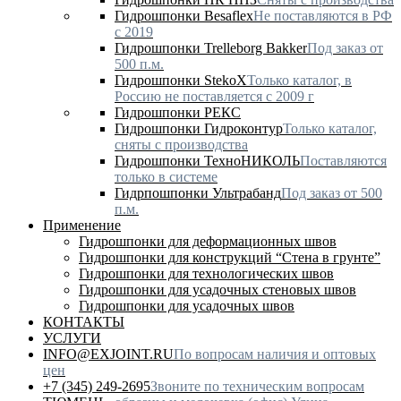
Гидрошпонки Besaflex
Не поставляются в РФ
с 2019
Гидрошпонки Trelleborg Bakker
Под заказ от
500 п.м.
Гидрошпонки StekoX
Только каталог, в
Россию не поставляется с 2009 г
Гидрошпонки РЕКС
Гидрошпонки Гидроконтур
Только каталог,
сняты с производства
Гидрошпонки ТехноНИКОЛЬ
Поставляются
только в системе
Гидрпошпонки Ультрабанд
Под заказ от 500
п.м.
Применение
Гидрошпонки для деформационных швов
Гидрошпонки для конструкций “Стена в грунте”
Гидрошпонки для технологических швов
Гидрошпонки для усадочных стеновых швов
Гидрошпонки для усадочных швов
КОНТАКТЫ
УСЛУГИ
INFO@EXJOINT.RU
По вопросам наличия и оптовых
цен
+7 (345) 249-2695
Звоните по техническим вопросам