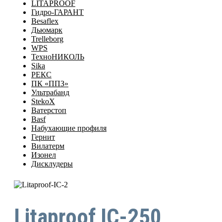
LITAPROOF
Гидро-ГАРАНТ
Besaflex
Дьюмарк
Trelleborg
WPS
ТехноНИКОЛЬ
Sika
РЕКС
ПК «ППЗ»
Ультрабанд
StekoX
Ватерстоп
Basf
Набухающие профиля
Гернит
Вилатерм
Изонел
Дисклудеры
Litaproof IC-250