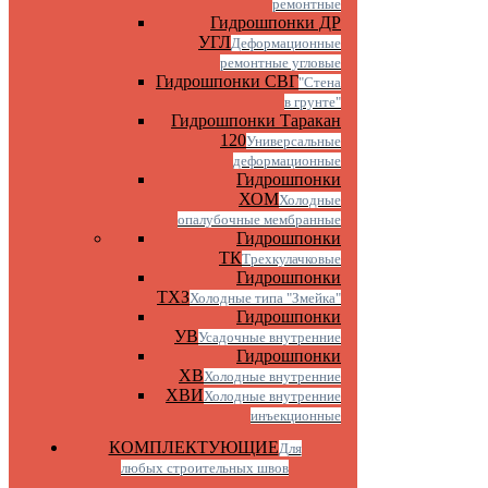
ремонтные
Гидрошпонки ДР
УГЛ
Деформационные
ремонтные угловые
Гидрошпонки СВГ
"Стена
в грунте"
Гидрошпонки Таракан
120
Универсальные
деформационные
Гидрошпонки
ХОМ
Холодные
опалубочные мембранные
Гидрошпонки
ТК
Трехкулачковые
Гидрошпонки
ТХЗ
Холодные типа "Змейка"
Гидрошпонки
УВ
Усадочные внутренние
Гидрошпонки
ХВ
Холодные внутренние
ХВИ
Холодные внутренние
инъекционные
КОМПЛЕКТУЮЩИЕ
Для
любых строительных швов