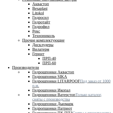
Аквастоп
Besaplast
Litokol
Гидросил
Гидротайт
Гидрофил
Рекс
Технониколь
Прочие комплектующие
Дисклудеры
Вилатерм
Гернит
ПРП-40
ПРП-60
Производители
Гидрошпонки Аквастоп
Гидрошпонки SIKA
Гидрошпонки LITARPOOF
Под заказ от 1000
п.м.
Гидрошпонки Икопал
Гидрошпонки Ватерстоп
Только каталог,
сняты с производства
Гидрошпонки Дьюмарк
Гидропшонки Патриот
Гидрошпонки ПК ППЗ
Сняты с производства