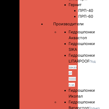
Гернит
ПРП-40
ПРП-60
Производители
Гидрошпонки
Аквастоп
Гидрошпонки
SIKA
Гидрошпонки
LITARPOOF
Под
заказ
от
1000
п.м.
Гидрошпонки
Икопал
Гидрошпонки
Ватерстоп
Только