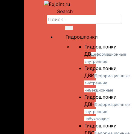
Search
Гидрошпонки
Гидрошпонки
ДВ
Деформационные
внутренние
Гидрошпонки
ДВИ
Деформационные
внутренние
инъекционные
Гидрошпонки
ДВН
Деформационные
внутренние
набухающие
Гидрошпонки
ДВС
Деформационные