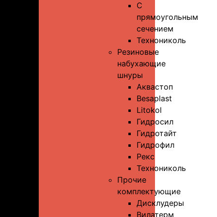
С
прямоугольным
сечением
Технониколь
Резиновые
набухающие
шнуры
Аквастоп
Besaplast
Litokol
Гидросил
Гидротайт
Гидрофил
Рекс
Технониколь
Прочие
комплектующие
Дисклудеры
Вилатерм