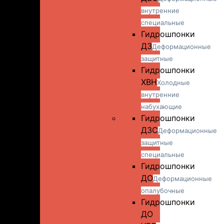
внутренние
специальные
Гидрошпонки
ДЗ
Деформационные
защитные
Гидрошпонки
ХВН
Холодные
внутренние
набухающие
Гидрошпонки
ДЗС
Деформационные
защитные
специальные
Гидрошпонки
ДО
Деформационные
опалубочные
Гидрошпонки
ДО