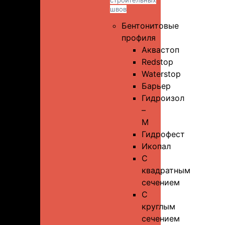
строительных
швов
Бентонитовые
профиля
Аквастоп
Redstop
Waterstop
Барьер
Гидроизол
–
М
Гидрофест
Икопал
С
квадратным
сечением
С
круглым
сечением