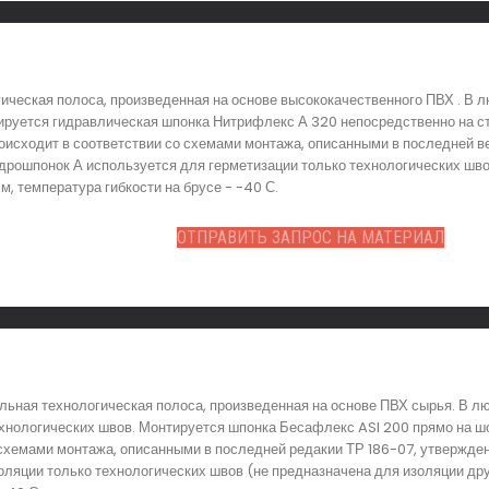
ическая полоса, произведенная на основе высококачественного ПВХ . В 
ируется гидравлическая шпонка Нитрифлекс А 320 непосредственно на с
исходит в соответствии со схемами монтажа, описанными в последней в
дрошпонок А используется для герметизации только технологических шво
, температура гибкости на брусе - -40 С.
ОТПРАВИТЬ ЗАПРОС НА МАТЕРИАЛ
льная технологическая полоса, произведенная на основе ПВХ сырья. В л
хнологических швов. Монтируется шпонка Бесафлекс ASI 200 прямо на шо
 схемами монтажа, описанными в последней редакии ТР 186-07, утвержден
оляции только технологических швов (не предназначена для изоляции др