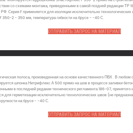
ствии со схемами монтажа, приведенными в самой поздней редакции ТР 1
 РФ. Серия F применяется для изоляции исключительно технологических ш
350-2 - 350 мм, температура гибкости на брусе - -40 С.
ОТПРАВИТЬ ЗАПРОС НА МАТЕРИАЛ
гическая полоса, произведенная на основе качественного ПВХ . В любом
ируется шпонка Нитрифлекс А 500 прямо на шов в процессе заливки бето
енными в последней редакии технического регламента 186-07, принятого
тся для герметизации исключительно технологических швов (не предназна
рупкости на брусе - -40 С.
ОТПРАВИТЬ ЗАПРОС НА МАТЕРИАЛ