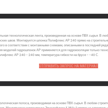
ьная технологическая лента, произведенная на основе ПВХ сырья. В лю
еских швов. Монтируется шпонка Полифлекс АР 240 прямо на строительны
ого в соответствии с монтажными схемами, описанными в последней ред
ия моделей гидрошпонок АР применяется для гидроизоляции только техно
лифлекс АР 240 - 240 мм, температура гибкости на брусе - -40 С.
ОТПРАВИТЬ ЗАПРОС НА МАТЕРИАЛ
ологическая полоса, производимая на основе ПВХ сырья. В любом строит
ов. Монтируется гидрошпонка Эластофлекс F 350-2 прямо на строительн