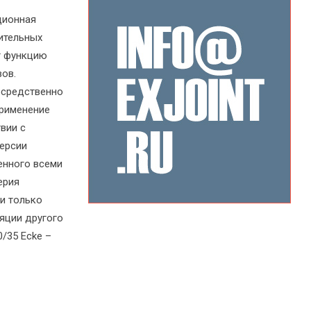
ционная
ительных
т функцию
ов.
осредственно
Применение
вии с
ерсии
енного всеми
ерия
и только
яции другого
/35 Ecke –