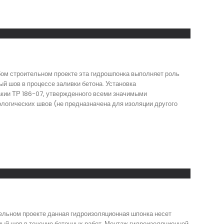
бом строительном проекте эта гидрошпонка выполняет роль
й шов в процессе заливки бетона. Установка
акии ТР 186-07, утвержденного всеми значимыми
логических швов (не предназначена для изоляции другого
ельном проекте данная гидроизоляционная шпонка несет
ый шов в течение бетонных работ. Монтаж гидроизоляционной