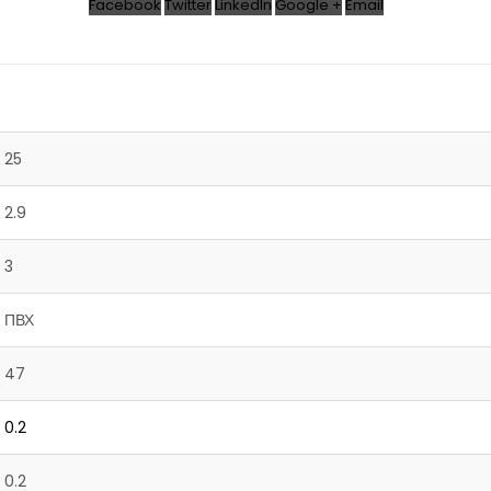
Facebook
Twitter
LinkedIn
Google +
Email
25
2.9
3
ПВХ
47
0.2
0.2