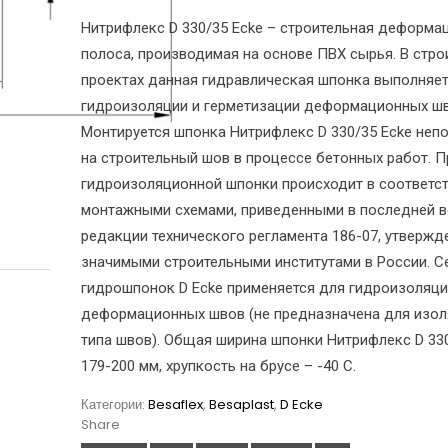
Нитрифлекс D 330/35 Ecke – строительная деформа
полоса, производимая на основе ПВХ сырья. В стро
проектах данная гидравлическая шпонка выполняе
гидроизоляции и герметизации деформационных шв
Монтируется шпонка Нитрифлекс D 330/35 Ecke неп
на строительный шов в процессе бетонных работ. 
гидроизоляционной шпонки происходит в соответст
монтажными схемами, приведенными в последней в
редакции технического регламента 186-07, утвержд
значимыми строительными институтами в России. С
гидрошпонок D Ecke применяется для гидроизоляци
деформационных швов (не предназначена для изол
типа швов). Общая ширина шпонки Нитрифлекс D 330
179-200 мм, хрупкость на брусе – -40 С.
Категории:
Besaflex
,
Besaplast
,
D Ecke
Share