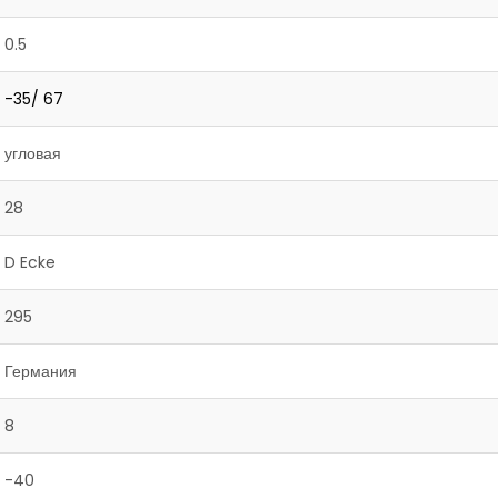
0.5
-35/ 67
угловая
28
D Ecke
295
Германия
8
-40