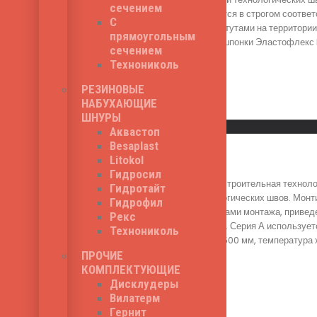
сечением
шпонки осуществляется в строгом соответ
С
строительными институтами на территории
прямоугольным
Общая ширина гидрошпонки Эластофлекс F 
сечением
1,180
₽
Технониколь
РЕЗИНОВЫЕ
НАБУХАЮЩИЕ
Read More
ШНУРЫ
Быстрый просмотр
Аквастоп
Besaplast
Нитрифлекс А 500
Litokol
Гидросил
Нитрифлекс А 500 - строительная техноло
Гидротайт
герметизации технологических швов. Монт
Гидрофил
соответствии со схемами монтажа, привед
Рекс
институтами в России. Серия А используе
Технониколь
Нитрифлекс А 500 - 500 мм, температура х
1,870
₽
ПРОЧИЕ
КОМПЛЕКТУЮЩИЕ
Дисклудеры
Вилатерм
Read More
Гернит