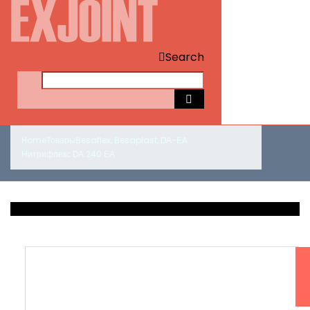
Search
Home
Товары
Besaflex
,
Besaplast
,
DА-ЕA
Нитрифлекс DА 240 ЕА