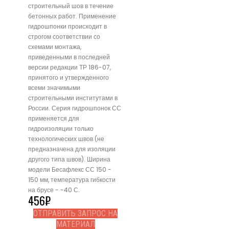
строительный шов в течение
бетонных работ. Применение
гидрошпонки происходит в
строгом соответствии со
схемами монтажа,
приведенными в последней
версии редакции ТР 186-07,
принятого и утвержденного
всеми значимыми
строительными институтами в
России. Серия гидрошпонок СС
применяется для
гидроизоляции только
технологических швов (не
предназначена для изоляции
другого типа швов). Ширина
модели Бесафлекс СС 150 -
150 мм, температура гибкости
на брусе - -40 С.
456
₽
ОТПРАВИТЬ ЗАПРОС НА
МАТЕРИАЛ