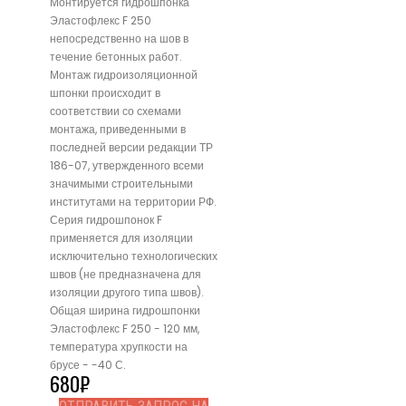
Монтируется гидрошпонка
Эластофлекс F 250
непосредственно на шов в
течение бетонных работ.
Монтаж гидроизоляционной
шпонки происходит в
соответствии со схемами
монтажа, приведенными в
последней версии редакции ТР
186-07, утвержденного всеми
значимыми строительными
институтами на территории РФ.
Серия гидрошпонок F
применяется для изоляции
исключительно технологических
швов (не предназначена для
изоляции другого типа швов).
Общая ширина гидрошпонки
Эластофлекс F 250 - 120 мм,
температура хрупкости на
брусе - -40 С.
680
₽