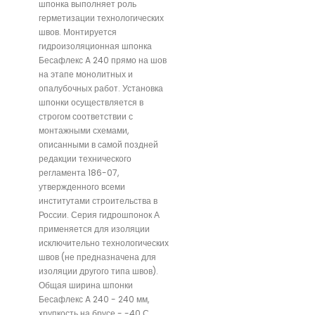
шпонка выполняет роль
герметизации технологических
швов. Монтируется
гидроизоляционная шпонка
Бесафлекс A 240 прямо на шов
на этапе монолитных и
опалубочных работ. Установка
шпонки осуществляется в
строгом соответствии с
монтажными схемами,
описанными в самой поздней
редакции технического
регламента 186-07,
утвержденного всеми
институтами строительства в
России. Серия гидрошпонок А
применяется для изоляции
исключительно технологических
швов (не предназначена для
изоляции другого типа швов).
Общая ширина шпонки
Бесафлекс A 240 - 240 мм,
хрупкость на брусе - -40 С.