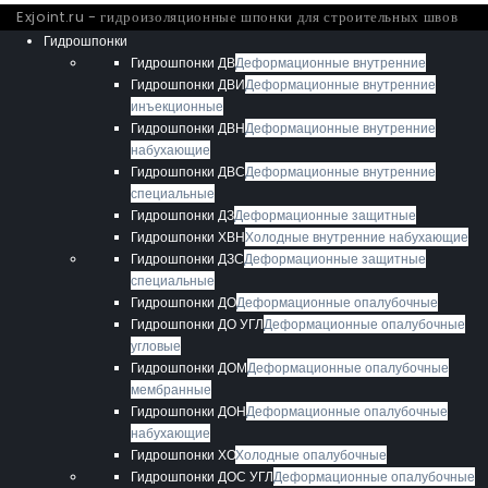
Exjoint.ru - гидроизоляционные шпонки для строительных швов
Гидрошпонки
Гидрошпонки ДВ
Деформационные внутренние
Гидрошпонки ДВИ
Деформационные внутренние
инъекционные
Гидрошпонки ДВН
Деформационные внутренние
набухающие
Гидрошпонки ДВС
Деформационные внутренние
специальные
Гидрошпонки ДЗ
Деформационные защитные
Гидрошпонки ХВН
Холодные внутренние набухающие
Гидрошпонки ДЗС
Деформационные защитные
специальные
Гидрошпонки ДО
Деформационные опалубочные
Гидрошпонки ДО УГЛ
Деформационные опалубочные
угловые
Гидрошпонки ДОМ
Деформационные опалубочные
мембранные
Гидрошпонки ДОН
Деформационные опалубочные
набухающие
Гидрошпонки ХО
Холодные опалубочные
Гидрошпонки ДОС УГЛ
Деформационные опалубочные