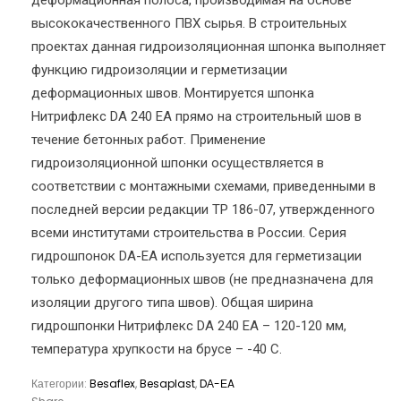
деформационная полоса, производимая на основе
высококачественного ПВХ сырья. В строительных
проектах данная гидроизоляционная шпонка выполняет
функцию гидроизоляции и герметизации
деформационных швов. Монтируется шпонка
Нитрифлекс DА 240 ЕА прямо на строительный шов в
течение бетонных работ. Применение
гидроизоляционной шпонки осуществляется в
соответствии с монтажными схемами, приведенными в
последней версии редакции ТР 186-07, утвержденного
всеми институтами строительства в России. Серия
гидрошпонок DА-ЕA используется для герметизации
только деформационных швов (не предназначена для
изоляции другого типа швов). Общая ширина
гидрошпонки Нитрифлекс DА 240 ЕА – 120-120 мм,
температура хрупкости на брусе – -40 С.
Категории:
Besaflex
,
Besaplast
,
DА-ЕA