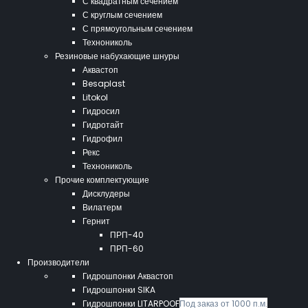
С квадратным сечением
С круглым сечением
С прямоугольным сечением
Технониколь
Резиновые набухающие шнуры
Аквастоп
Besaplast
Litokol
Гидросил
Гидротайт
Гидрофил
Рекс
Технониколь
Прочие комплектующие
Дисклудеры
Вилатерм
Гернит
ПРП-40
ПРП-60
Производители
Гидрошпонки Аквастоп
Гидрошпонки SIKA
Гидрошпонки LITARPOOF
Под заказ от 1000 п.м.