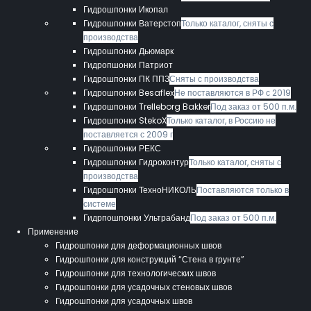
Гидрошпонки Икопал
Гидрошпонки Ватерстоп
Только каталог, сняты с
производства
Гидрошпонки Дьюмарк
Гидропшонки Патриот
Гидрошпонки ПК ППЗ
Сняты с производства
Гидрошпонки Besaflex
Не поставляются в РФ с 2019
Гидрошпонки Trelleborg Bakker
Под заказ от 500 п.м.
Гидрошпонки StekoX
Только каталог, в Россию не
поставляется с 2009 г
Гидрошпонки РЕКС
Гидрошпонки Гидроконтур
Только каталог, сняты с
производства
Гидрошпонки ТехноНИКОЛЬ
Поставляются только в
системе
Гидрпошпонки Ультрабанд
Под заказ от 500 п.м.
Применение
Гидрошпонки для деформационных швов
Гидрошпонки для конструкций “Стена в грунте”
Гидрошпонки для технологических швов
Гидрошпонки для усадочных стеновых швов
Гидрошпонки для усадочных швов