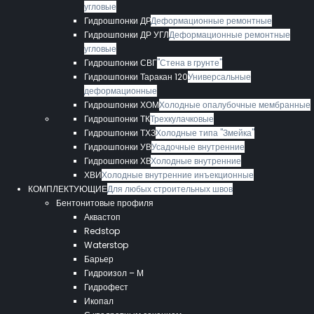
угловые
Гидрошпонки ДР
Деформационные ремонтные
Гидрошпонки ДР УГЛ
Деформационные ремонтные
угловые
Гидрошпонки СВГ
"Стена в грунте"
Гидрошпонки Таракан 120
Универсальные
деформационные
Гидрошпонки ХОМ
Холодные опалубочные мембранные
Гидрошпонки ТК
Трехкулачковые
Гидрошпонки ТХЗ
Холодные типа "Змейка"
Гидрошпонки УВ
Усадочные внутренние
Гидрошпонки ХВ
Холодные внутренние
ХВИ
Холодные внутренние инъекционные
КОМПЛЕКТУЮЩИЕ
Для любых строительных швов
Бентонитовые профиля
Аквастоп
Redstop
Waterstop
Барьер
Гидроизол – М
Гидрофест
Икопал