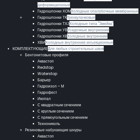
деформационные
Гидрошпонки ХОМ
Холодные опалубочные мембранные
Гидрошпонки ТК
Трехкулачковые
Гидрошпонки ТХЗ
Холодные типа "Змейка"
Гидрошпонки УВ
Усадочные внутренние
Гидрошпонки ХВ
Холодные внутренние
ХВИ
Холодные внутренние инъекционные
КОМПЛЕКТУЮЩИЕ
Для любых строительных швов
Бентонитовые профиля
Аквастоп
Redstop
Waterstop
Барьер
Гидроизол – М
Гидрофест
Икопал
С квадратным сечением
С круглым сечением
С прямоугольным сечением
Технониколь
Резиновые набухающие шнуры
Аквастоп