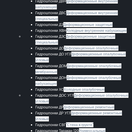
Гидрошпонки ДВН
Деформационные внутренние
набухающие
Гидрошпонки ДВС
Деформационные внутренние
специальные
Гидрошпонки ДЗ
Деформационные защитные
Гидрошпонки ХВН
Холодные внутренние набухающие
Гидрошпонки ДЗС
Деформационные защитные
специальные
Гидрошпонки ДО
Деформационные опалубочные
Гидрошпонки ДО УГЛ
Деформационные опалубочные
угловые
Гидрошпонки ДОМ
Деформационные опалубочные
мембранные
Гидрошпонки ДОН
Деформационные опалубочные
набухающие
Гидрошпонки ХО
Холодные опалубочные
Гидрошпонки ДОС УГЛ
Деформационные опалубочные
угловые
Гидрошпонки ДР
Деформационные ремонтные
Гидрошпонки ДР УГЛ
Деформационные ремонтные
угловые
Гидрошпонки СВГ
"Стена в грунте"
Гидрошпонки Таракан 120
Универсальные