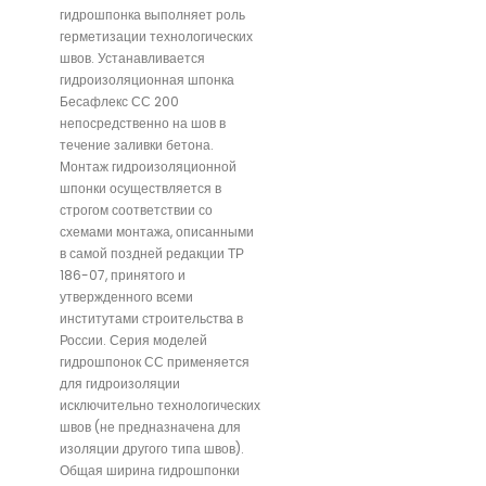
гидрошпонка выполняет роль
герметизации технологических
швов. Устанавливается
гидроизоляционная шпонка
Бесафлекс СС 200
непосредственно на шов в
течение заливки бетона.
Монтаж гидроизоляционной
шпонки осуществляется в
строгом соответствии со
схемами монтажа, описанными
в самой поздней редакции ТР
186-07, принятого и
утвержденного всеми
институтами строительства в
России. Серия моделей
гидрошпонок СС применяется
для гидроизоляции
исключительно технологических
швов (не предназначена для
изоляции другого типа швов).
Общая ширина гидрошпонки