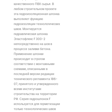
качественного ПВХ сырья. В
любом строительном проекте
эта гидроизоляционная шпонка
выполняет функцию
гидроизоляции технологических
швов. Монтируется
гидравлическая шпонка
Эластофлекс F 300-2
непосредственно на шов в
процессе заливки бетона.
Применение шпонки
происходит в строгом
соответствии с монтажными
схемами, описанными в
последней версии редакции
технического регламента 186-
07, принятого и утвержденного
всеми институтами
строительства на территории
РФ. Серия гидрошпонок F
используется для герметизации
только технологических швов