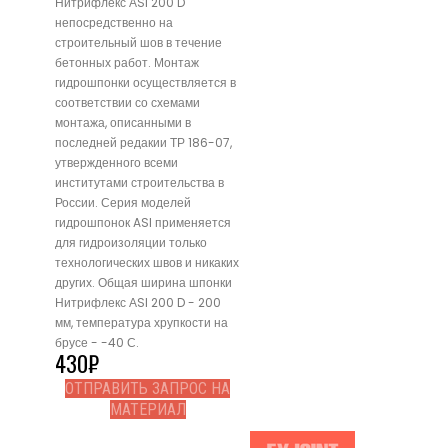
Нитрифлекс АSI 200 D
непосредственно на
строительный шов в течение
бетонных работ. Монтаж
гидрошпонки осуществляется в
соответствии со схемами
монтажа, описанными в
последней редакии ТР 186-07,
утвержденного всеми
институтами строительства в
России. Серия моделей
гидрошпонок ASI применяется
для гидроизоляции только
технологических швов и никаких
других. Общая ширина шпонки
Нитрифлекс АSI 200 D - 200
мм, температура хрупкости на
брусе - -40 С.
430
₽
ОТПРАВИТЬ ЗАПРОС НА
МАТЕРИАЛ