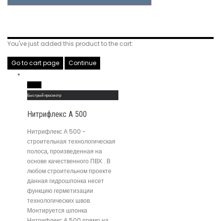
Related Products
You've just added this product to the cart:
Go to cart page
Continue
Read More
Быстрый просмотр
Нитрифлекс А 500
Нитрифлекс А 500 -
строительная технологическая
полоса, произведенная на
основе качественного ПВХ . В
любом строительном проекте
данная гидрошпонка несет
функцию герметизации
технологических швов.
Монтируется шпонка
Нитрифлекс А 500 прямо на