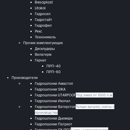
Besaplast
Litokol
Гидросил
Гидротайт
Гидрофил
Рекс
Технониколь
Прочие комплектующие
Дисклудеры
Вилатерм
Гернит
ПРП-40
ПРП-60
Производители
Гидрошпонки Аквастоп
Гидрошпонки SIKA
Гидрошпонки LITARPOOF
Под заказ от 1000 п.м.
Гидрошпонки Икопал
Гидрошпонки Ватерстоп
Только каталог, сняты с
производства
Гидрошпонки Дьюмарк
Гидропшонки Патриот
Гидрошпонки ПК ППЗ
Сняты с производства