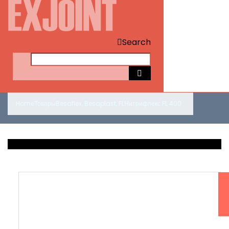
Search
Home
Товары
Besaflex
,
Besaplast
,
FL
Нитрифлекс FL 400