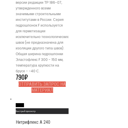
версии редакции ТР 186-07,
утвержденного всеми
значимыми строительными
институтами в России. Серия
гидрошпонок F используется
для герметизации
исключительно технологических
швов (не предназначена для
изоляции другого типа швов).
Общая ширина гидрошпонки
Эластофлекс F 300 - 150 мм,
температура хрупкости на
брусе - -40 С.
790
₽
ОТПРАВИТЬ ЗАПРОС НА
МАТЕРИАЛ
Read More
Быстрый просмотр
Нитрифлекс А 240