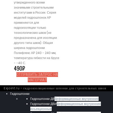
утвержденного всеми
значимыми строительными
институтами в России. Серия
моделей гидрошпонок АР
применяется для
гидроизоляции только
технологических швов (не
предназначена для изоляции
другого типа швов). Общая
ширина гидрошпонки
Полифлекс АР 240 - 240 мм,
температура гибкости на брусе
- -40 С.
490
₽
ОТПРАВИТЬ ЗАПРОС НА
МАТЕРИАЛ
Exjoint.ru - гидроизоляционные шпонки для строительных швов
Гидрошпонки
Гидрошпонки ДВ
Деформационные внутренние
Гидрошпонки ДВИ
Деформационные внутренние
инъекционные