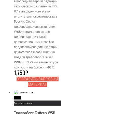
в последней версии редакции
технического регламента 186-
07, утвержденного всеми
институтами строительства в
России. Серия
гидроизоляционных шпонок
W9U-i применяется для
гидроизоляции только
деформационных швов (не
предназначена для изоляции
другого типа швов). Ширина
модели Треллеборг Бэйкер
W9U-i - 350 мм, температура
хрупкости на брусе - -40 С.
1,750
₽
ОТПРАВИТЬ ЗАПРОС НА
МАТЕРИАЛ
Read More
Быстрый просмотр
Треллеборг Бэйкер W5B