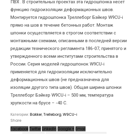
ПВХ . В строительных проектах эта гидрошпонка несет
функцию гидроизоляции деформационных швов.
Монтируется гидрошпонка Треллеборг Бэйкер W9CU-i
прямо на шов в течение бетонных работ. Монтаж
шпонки осуществляется в строгом соответствии с
монтажными схемами, описанными в последней версии
редакции технического регламента 186-07, принятого и
утвержденного всеми институтами строительства в
России. Серия моделей гидрошпонок W9CU-i
применяется для гидроизоляции исключительно
деформационных швов (не предназначена для
изоляции другого типа швов). Общая ширина шпонки
Треллеборг Бэйкер W9CU-i – 500 мм, температура
хрупкости на брусе – -40 С.
Категории:
Bakker
,
Trelleborg
,
W9CU-i
Share
Facebook
Twitter
LinkedIn
Google +
Email