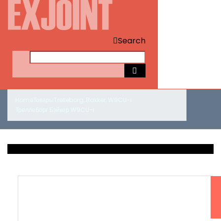
Search
Home
Товары
Trelleborg
,
Bakker
,
W9CU-i
Треллеборг Бэйкер W9CU-i