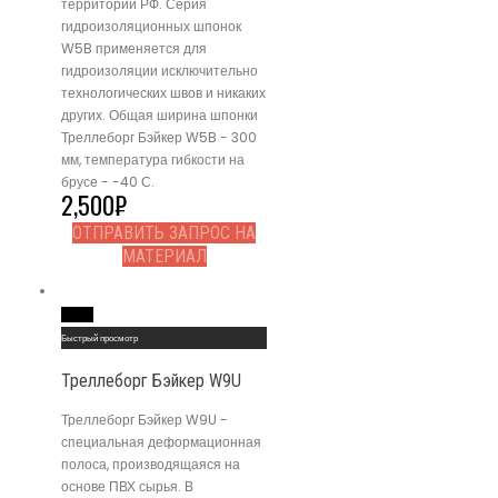
территории РФ. Серия
гидроизоляционных шпонок
W5B применяется для
гидроизоляции исключительно
технологических швов и никаких
других. Общая ширина шпонки
Треллеборг Бэйкер W5B - 300
мм, температура гибкости на
брусе - -40 С.
2,500
₽
ОТПРАВИТЬ ЗАПРОС НА
МАТЕРИАЛ
Read More
Быстрый просмотр
Треллеборг Бэйкер W9U
Треллеборг Бэйкер W9U -
специальная деформационная
полоса, производящаяся на
основе ПВХ сырья. В