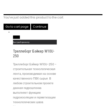
Related Products
You've just added this product to the cart:
Go to cart page
Continue
Read More
Быстрый просмотр
Треллеборг Бэйкер W10U-
250
Треллеборг Бэйкер W10U-250 -
строительная технологическая
лента, производимая на основе
качественного ПВХ сырья. В
любом строительном проекте
данная гидрошпонка
выполняет функцию
гидроизоляции и герметизации
технологических швов.