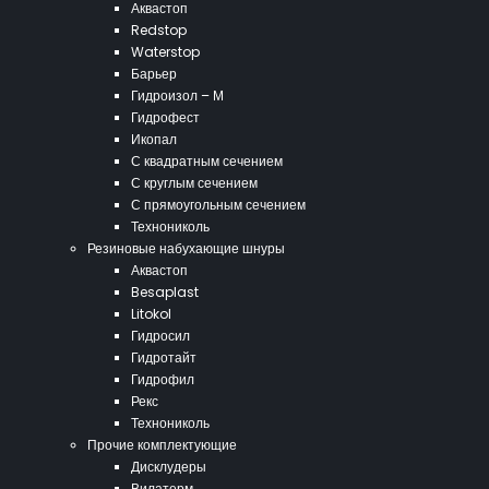
Аквастоп
Redstop
Waterstop
Барьер
Гидроизол – М
Гидрофест
Икопал
С квадратным сечением
С круглым сечением
С прямоугольным сечением
Технониколь
Резиновые набухающие шнуры
Аквастоп
Besaplast
Litokol
Гидросил
Гидротайт
Гидрофил
Рекс
Технониколь
Прочие комплектующие
Дисклудеры
Вилатерм