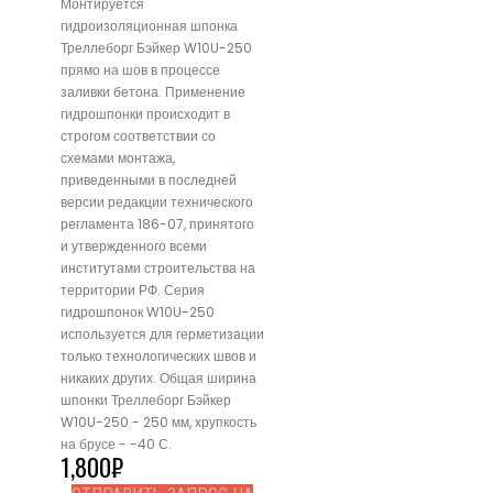
Монтируется
гидроизоляционная шпонка
Треллеборг Бэйкер W10U-250
прямо на шов в процессе
заливки бетона. Применение
гидрошпонки происходит в
строгом соответствии со
схемами монтажа,
приведенными в последней
версии редакции технического
регламента 186-07, принятого
и утвержденного всеми
институтами строительства на
территории РФ. Серия
гидрошпонок W10U-250
используется для герметизации
только технологических швов и
никаких других. Общая ширина
шпонки Треллеборг Бэйкер
W10U-250 - 250 мм, хрупкость
на брусе - -40 С.
1,800
₽