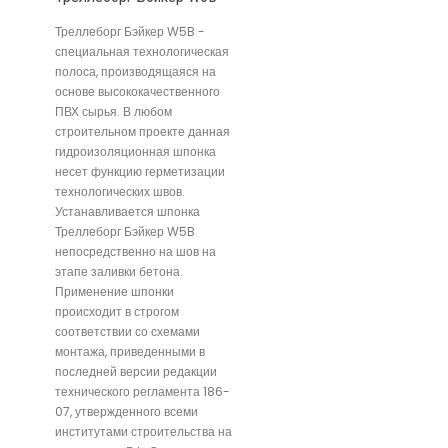
Треллеборг Бэйкер W5B -
специальная технологическая
полоса, производящаяся на
основе высококачественного
ПВХ сырья. В любом
строительном проекте данная
гидроизоляционная шпонка
несет функцию герметизации
технологических швов.
Устанавливается шпонка
Треллеборг Бэйкер W5B
непосредственно на шов на
этапе заливки бетона.
Применение шпонки
происходит в строгом
соответствии со схемами
монтажа, приведенными в
последней версии редакции
технического регламента 186-
07, утвержденного всеми
институтами строительства на