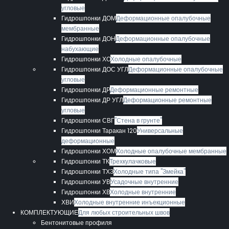
угловые
Гидрошпонки ДОМ
Деформационные опалубочные
мембранные
Гидрошпонки ДОН
Деформационные опалубочные
набухающие
Гидрошпонки ХО
Холодные опалубочные
Гидрошпонки ДОС УГЛ
Деформационные опалубочные
угловые
Гидрошпонки ДР
Деформационные ремонтные
Гидрошпонки ДР УГЛ
Деформационные ремонтные
угловые
Гидрошпонки СВГ
"Стена в грунте"
Гидрошпонки Таракан 120
Универсальные
деформационные
Гидрошпонки ХОМ
Холодные опалубочные мембранные
Гидрошпонки ТК
Трехкулачковые
Гидрошпонки ТХЗ
Холодные типа "Змейка"
Гидрошпонки УВ
Усадочные внутренние
Гидрошпонки ХВ
Холодные внутренние
ХВИ
Холодные внутренние инъекционные
КОМПЛЕКТУЮЩИЕ
Для любых строительных швов
Бентонитовые профиля