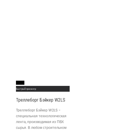
Read More
Быстрый просмотр
Треллеборг Бэйкер W2LS
Треллеборг Бэйкер W2LS -
специальная технологическая
лента, производимая из ПВХ
сырья. В любом строительном