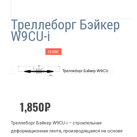
Треллеборг Бэйкер
W9CU-i
Треллеборг Бэйкер W9CU
1,850
₽
Треллеборг Бэйкер W9CU-i – строительная
деформационная лента, производящаяся на основе