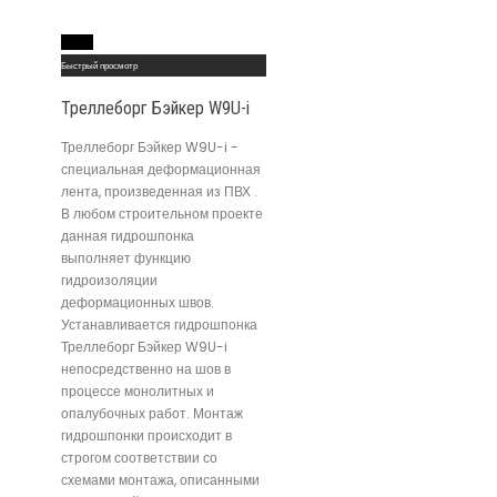
Read More
Быстрый просмотр
Треллеборг Бэйкер W9U-i
Треллеборг Бэйкер W9U-i -
специальная деформационная
лента, произведенная из ПВХ .
В любом строительном проекте
данная гидрошпонка
выполняет функцию
гидроизоляции
деформационных швов.
Устанавливается гидрошпонка
Треллеборг Бэйкер W9U-i
непосредственно на шов в
процессе монолитных и
опалубочных работ. Монтаж
гидрошпонки происходит в
строгом соответствии со
схемами монтажа, описанными