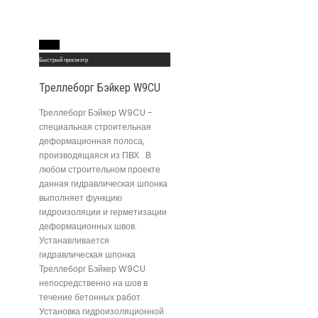
Read More
Быстрый просмотр
Треллеборг Бэйкер W9CU
Треллеборг Бэйкер W9CU -
специальная строительная
деформационная полоса,
производящаяся из ПВХ . В
любом строительном проекте
данная гидравлическая шпонка
выполняет функцию
гидроизоляции и герметизации
деформационных швов.
Устанавливается
гидравлическая шпонка
Треллеборг Бэйкер W9CU
непосредственно на шов в
течение бетонных работ.
Установка гидроизоляционной