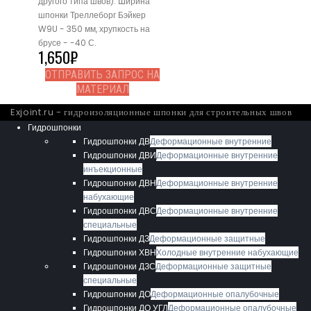
другого типа швов). Ширина
шпонки Треллеборг Бэйкер
W9U - 350 мм, хрупкость на
брусе - -40 С.
1,650
₽
ОТПРАВИТЬ ЗАПРОС НА
МАТЕРИАЛ
Exjoint.ru - гидроизоляционные шпонки для строительных швов
Гидрошпонки
Гидрошпонки ДВ
Деформационные внутренние
Гидрошпонки ДВИ
Деформационные внутренние
инъекционные
Гидрошпонки ДВН
Деформационные внутренние
набухающие
Гидрошпонки ДВС
Деформационные внутренние
специальные
Гидрошпонки ДЗ
Деформационные защитные
Гидрошпонки ХВН
Холодные внутренние набухающие
Гидрошпонки ДЗС
Деформационные защитные
специальные
Гидрошпонки ДО
Деформационные опалубочные
Гидрошпонки ДО УГЛ
Деформационные опалубочные