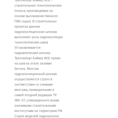
Треллеборг Бэйкер W2L -
строительная технологическая
полоса, производимая на
основе высококачественного
ПВХ сырья. В строительных
проектах данная
гидроизоляционная шпонка
выполняет роль гидроизоляции
технологических швов.
Устанавливается
гидравлическая шпонка
Треллеборг Бэйкер W2L прямо
на шов на этапе заливки
бетона. Монтаж
гидроизоляционной шпонки
осуществляется строго в
соответствии со схемами
монтажа, приведенными в
самой поздней редакции ТР
186-07, утвержденного всеми
значимыми строительными
институтами на территории РФ.
Серия моделей гидрошпонок