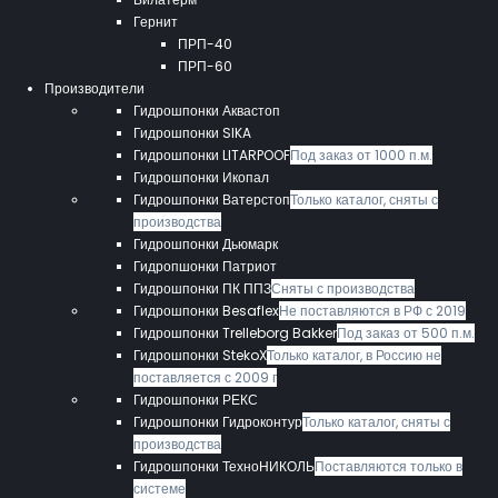
Гернит
ПРП-40
ПРП-60
Производители
Гидрошпонки Аквастоп
Гидрошпонки SIKA
Гидрошпонки LITARPOOF
Под заказ от 1000 п.м.
Гидрошпонки Икопал
Гидрошпонки Ватерстоп
Только каталог, сняты с
производства
Гидрошпонки Дьюмарк
Гидропшонки Патриот
Гидрошпонки ПК ППЗ
Сняты с производства
Гидрошпонки Besaflex
Не поставляются в РФ с 2019
Гидрошпонки Trelleborg Bakker
Под заказ от 500 п.м.
Гидрошпонки StekoX
Только каталог, в Россию не
поставляется с 2009 г
Гидрошпонки РЕКС
Гидрошпонки Гидроконтур
Только каталог, сняты с
производства
Гидрошпонки ТехноНИКОЛЬ
Поставляются только в
системе