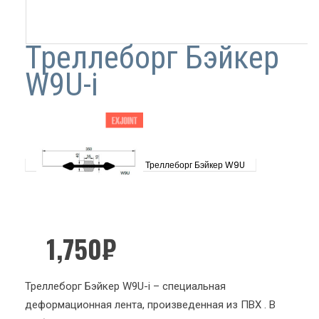
Треллеборг Бэйкер
W9U-i
Треллеборг Бэйкер W9U
1,750
₽
Треллеборг Бэйкер W9U-i – специальная
деформационная лента, произведенная из ПВХ . В