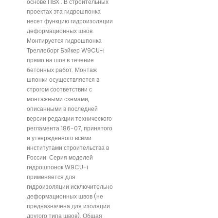
основе ПВХ . В строительных
проектах эта гидрошпонка
несет функцию гидроизоляции
деформационных швов.
Монтируется гидрошпонка
Треллеборг Бэйкер W9CU-i
прямо на шов в течение
бетонных работ. Монтаж
шпонки осуществляется в
строгом соответствии с
монтажными схемами,
описанными в последней
версии редакции технического
регламента 186-07, принятого
и утвержденного всеми
институтами строительства в
России. Серия моделей
гидрошпонок W9CU-i
применяется для
гидроизоляции исключительно
деформационных швов (не
предназначена для изоляции
другого типа швов). Общая