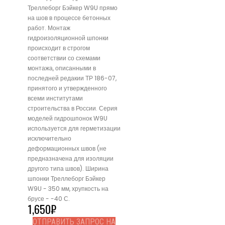
Треллеборг Бэйкер W9U прямо
на шов в процессе бетонных
работ. Монтаж
гидроизоляционной шпонки
происходит в строгом
соответствии со схемами
монтажа, описанными в
последней редакии ТР 186-07,
принятого и утвержденного
всеми институтами
строительства в России. Серия
моделей гидрошпонок W9U
используется для герметизации
исключительно
деформационных швов (не
предназначена для изоляции
другого типа швов). Ширина
шпонки Треллеборг Бэйкер
W9U - 350 мм, хрупкость на
брусе - -40 С.
1,650
₽
ОТПРАВИТЬ ЗАПРОС НА