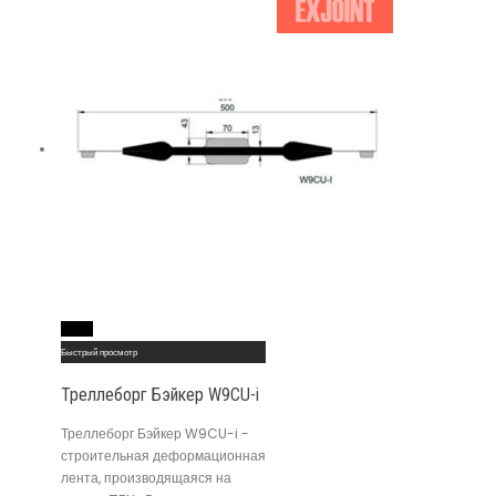
Read More
Быстрый просмотр
Треллеборг Бэйкер W9CU-i
Треллеборг Бэйкер W9CU-i -
строительная деформационная
лента, производящаяся на