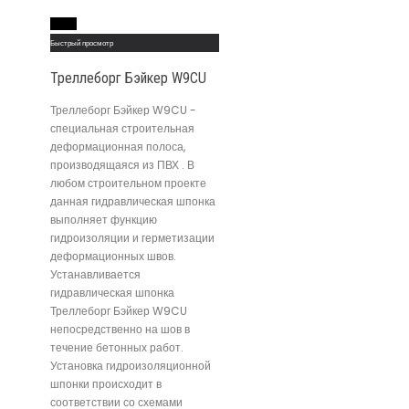
Read More
Быстрый просмотр
Треллеборг Бэйкер W9CU
Треллеборг Бэйкер W9CU -
специальная строительная
деформационная полоса,
производящаяся из ПВХ . В
любом строительном проекте
данная гидравлическая шпонка
выполняет функцию
гидроизоляции и герметизации
деформационных швов.
Устанавливается
гидравлическая шпонка
Треллеборг Бэйкер W9CU
непосредственно на шов в
течение бетонных работ.
Установка гидроизоляционной
шпонки происходит в
соответствии со схемами