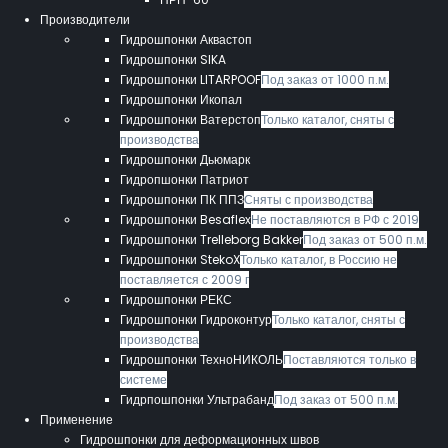
Производители
Гидрошпонки Аквастоп
Гидрошпонки SIKA
Гидрошпонки LITARPOOF
Под заказ от 1000 п.м.
Гидрошпонки Икопал
Гидрошпонки Ватерстоп
Только каталог, сняты с
производства
Гидрошпонки Дьюмарк
Гидропшонки Патриот
Гидрошпонки ПК ППЗ
Сняты с производства
Гидрошпонки Besaflex
Не поставляются в РФ с 2019
Гидрошпонки Trelleborg Bakker
Под заказ от 500 п.м.
Гидрошпонки StekoX
Только каталог, в Россию не
поставляется с 2009 г
Гидрошпонки РЕКС
Гидрошпонки Гидроконтур
Только каталог, сняты с
производства
Гидрошпонки ТехноНИКОЛЬ
Поставляются только в
системе
Гидрпошпонки Ультрабанд
Под заказ от 500 п.м.
Применение
Гидрошпонки для деформационных швов