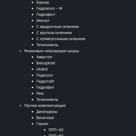
Барьер
Гидроизол – М
Гидрофест
Икопал
С квадратным сечением
С круглым сечением
С прямоугольным сечением
Технониколь
Резиновые набухающие шнуры
Аквастоп
Besaplast
Litokol
Гидросил
Гидротайт
Гидрофил
Рекс
Технониколь
Прочие комплектующие
Дисклудеры
Вилатерм
Гернит
ПРП-40
ПРП-60