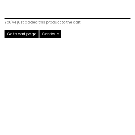
Related Products
You've just added this product to the cart:
Go to cart page
Continue