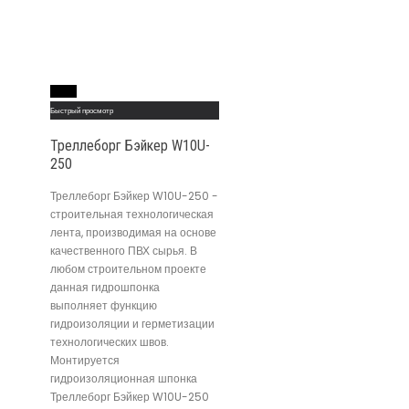
Read More
Быстрый просмотр
Треллеборг Бэйкер W10U-
250
Треллеборг Бэйкер W10U-250 -
строительная технологическая
лента, производимая на основе
качественного ПВХ сырья. В
любом строительном проекте
данная гидрошпонка
выполняет функцию
гидроизоляции и герметизации
технологических швов.
Монтируется
гидроизоляционная шпонка
Треллеборг Бэйкер W10U-250