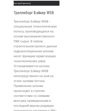
Быстрый просмотр
Треллеборг Бэйкер W5B
Треллеборг Бэйкер W5B -
специальная технологическая
полоса, производящаяся на
основе высококачественного
ПВХ сырья. В любом
строительном проекте данная
гидроизоляционная шпонка
несет функцию герметизации
технологических швов.
Устанавливается шпонка
Треллеборг Бэйкер W5B
непосредственно на шов на
этапе заливки бетона.
Применение шпонки
происходит в строгом
соответствии со схемами
монтажа, приведенными в
последней версии редакции
технического регламента 186-