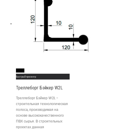
Read More
Быстрый просмотр
Треллеборг Бэйкер W2L
Треллеборг Бэйкер W2L -
строительная технологическая
полоса, производимая на
основе высококачественного
ПВХ сырья. В строительных
проектах данная