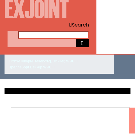
Search
Home
Товары
Trelleborg
,
Bakker
,
W9U-i
Треллеборг Бэйкер W9U-i