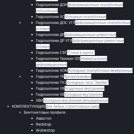
Гидрошпонки ДОН
Деформационные опалубочные
набухающие
Гидрошпонки ХО
Холодные опалубочные
Гидрошпонки ДОС УГЛ
Деформационные опалубочные
угловые
Гидрошпонки ДР
Деформационные ремонтные
Гидрошпонки ДР УГЛ
Деформационные ремонтные
угловые
Гидрошпонки СВГ
"Стена в грунте"
Гидрошпонки Таракан 120
Универсальные
деформационные
Гидрошпонки ХОМ
Холодные опалубочные мембранные
Гидрошпонки ТК
Трехкулачковые
Гидрошпонки ТХЗ
Холодные типа "Змейка"
Гидрошпонки УВ
Усадочные внутренние
Гидрошпонки ХВ
Холодные внутренние
ХВИ
Холодные внутренние инъекционные
КОМПЛЕКТУЮЩИЕ
Для любых строительных швов
Бентонитовые профиля
Аквастоп
Redstop
Waterstop