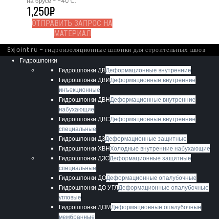
на брусе - -40 С.
1,250
₽
ОТПРАВИТЬ ЗАПРОС НА
МАТЕРИАЛ
Exjoint.ru - гидроизоляционные шпонки для строительных швов
Гидрошпонки
Гидрошпонки ДВ
Деформационные внутренние
Гидрошпонки ДВИ
Деформационные внутренние
инъекционные
Гидрошпонки ДВН
Деформационные внутренние
набухающие
Гидрошпонки ДВС
Деформационные внутренние
специальные
Гидрошпонки ДЗ
Деформационные защитные
Гидрошпонки ХВН
Холодные внутренние набухающие
Гидрошпонки ДЗС
Деформационные защитные
специальные
Гидрошпонки ДО
Деформационные опалубочные
Гидрошпонки ДО УГЛ
Деформационные опалубочные
угловые
Гидрошпонки ДОМ
Деформационные опалубочные
мембранные