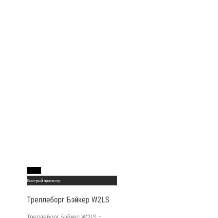
Read More
Быстрый просмотр
Треллеборг Бэйкер W2LS
Треллеборг Бэйкер W2LS -