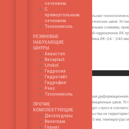
сечением
Зика АК-24
С
прямоугольным
Зика АК-24 - строительная технологическ
сечением
герметизации технологических швов. Уста
Технониколь
соответствии с монтажными схемами, прив
России. Серия моделей гидрошпонок АК пр
РЕЗИНОВЫЕ
ширина гидрошпонки Зика АК-24 - 240 мм, 
НАБУХАЮЩИЕ
690
₽
ШНУРЫ
Аквастоп
Besaplast
Litokol
Read More
Гидросил
Быстрый просмотр
Гидротайт
Гидрофил
Зика О-15
Рекс
Технониколь
Зика О-15 - специальная деформационная 
гидроизоляции деформационных швов. Уст
ПРОЧИЕ
гидрошпонки происходит строго в соответ
КОМПЛЕКТУЮЩИЕ
институтами строительства на территории
Дисклудеры
модели Зика О-15 - 150 мм, температура ги
Вилатерм
580
₽
Гернит