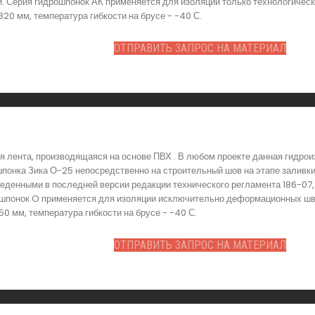
. Серия гидрошпонок АК применяется для изоляции только технологическ
20 мм, температура гибкости на брусе - -40 С.
ОТПРАВИТЬ ЗАПРОС НА МАТЕРИАЛ
 лента, производящаяся на основе ПВХ . В любом проекте данная гидро
онка Зика О-25 непосредственно на строительный шов на этапе заливки
еденными в последней версии редакции технического регламента 186-07,
шпонок O применяется для изоляции исключительно деформационных швов
 мм, температура гибкости на брусе - -40 С.
ОТПРАВИТЬ ЗАПРОС НА МАТЕРИАЛ