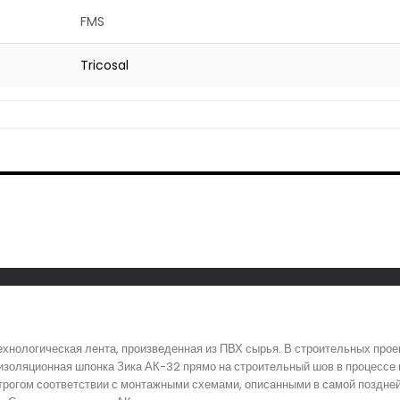
FMS
Tricosal
ехнологическая лента, произведенная из ПВХ сырья. В строительных прое
изоляционная шпонка Зика АК-32 прямо на строительный шов в процессе 
трогом соответствии с монтажными схемами, описанными в самой поздней