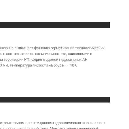
дрошпонка выполняет функцию герметизации технологических
го в соответствии со схемами монтажа, описанными в
на территории РФ. Серия моделей гидрошпонок АР
 мм, температура гибкости на брусе - -40 С.
строительном проекте данная гидравлическая шпонка несет
 в процессе заливки бетона. Монтаж гидроизоляционной