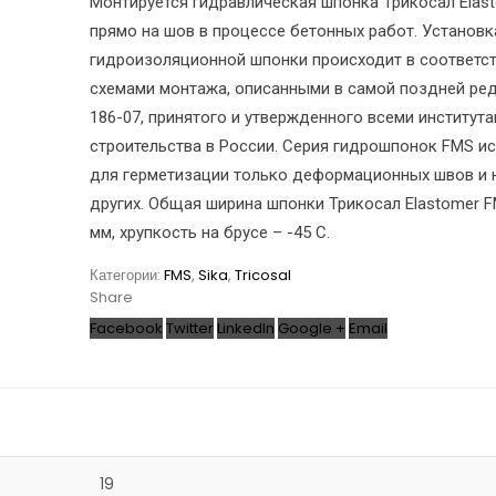
Монтируется гидравлическая шпонка Трикосал Elas
прямо на шов в процессе бетонных работ. Установк
гидроизоляционной шпонки происходит в соответст
схемами монтажа, описанными в самой поздней ре
186-07, принятого и утвержденного всеми институт
строительства в России. Серия гидрошпонок FMS и
для герметизации только деформационных швов и 
других. Общая ширина шпонки Трикосал Elastomer F
мм, хрупкость на брусе – -45 С.
Категории:
FMS
,
Sika
,
Tricosal
Share
Facebook
Twitter
LinkedIn
Google +
Email
19