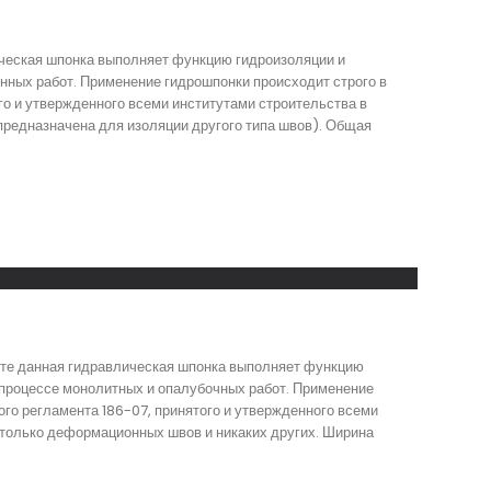
ическая шпонка выполняет функцию гидроизоляции и
нных работ. Применение гидрошпонки происходит строго в
го и утвержденного всеми институтами строительства в
предназначена для изоляции другого типа швов). Общая
кте данная гидравлическая шпонка выполняет функцию
 процессе монолитных и опалубочных работ. Применение
го регламента 186-07, принятого и утвержденного всеми
 только деформационных швов и никаких других. Ширина