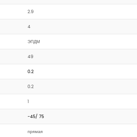
2.9
4
ЭПДМ
49
0.2
0.2
1
-45/ 75
прямая