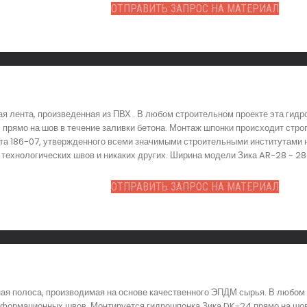
ОТПРАВИТЬ ЗАПРОС НА МАТЕРИАЛ
ая лента, произведенная из ПВХ . В любом строительном проекте эта ги
прямо на шов в течение заливки бетона. Монтаж шпонки происходит стро
та 186-07, утвержденного всеми значимыми строительными институтами 
ехнологических швов и никаких других. Ширина модели Зика AR-28 - 280
ОТПРАВИТЬ ЗАПРОС НА МАТЕРИАЛ
я полоса, производимая на основе качественного ЭПДМ сырья. В любом 
еформационных швов. Монтируется гидрошпонка Зика DK-24 прямо на шов