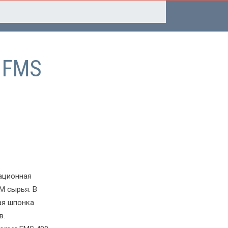
r FMS
ационная
М сырья. В
ая шпонка
в.