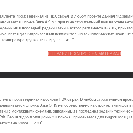
ая лента, произведенная из ПВХ сырья. В любом проекте данная гидравл
навливается шпонка Зика АК-24 прямо на строительный шов на этапе бето
еденными в последней редакии технического регламента 186-07, принято
именяется для гидроизоляции исключительно технологических швов (не 
температура хрупкости на брусе - -40 С.
ОТПРАВИТЬ ЗАПРОС НА МАТЕРИАЛ
лента, произведенная на основе ПВХ сырья. В любом строительном прое
анавливается шпонка Зика О-15 непосредственно на строительный шов в
ствии с монтажными схемами, описанными в последней редакии техническо
 РФ. Серия гидроизоляционных шпонок O применяется для гидроизоляции
бкости на брусе - -40 С.