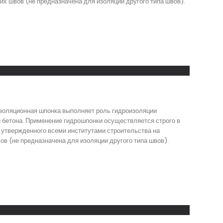
их швов (не предназначена для изоляции другого типа швов).
изоляционная шпонка выполняет роль гидроизоляции
 бетона. Применение гидрошпонки осуществляется строго в
 утвержденного всеми институтами строительства на
 (не предназначена для изоляции другого типа швов).