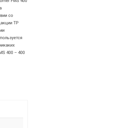
tomer FMS 400
а
вии со
дакции ТР
ами
спользуется
никаких
MS 400 – 400