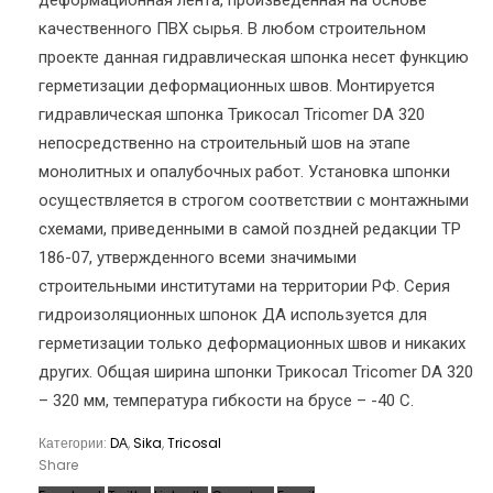
деформационная лента, произведенная на основе
качественного ПВХ сырья. В любом строительном
проекте данная гидравлическая шпонка несет функцию
герметизации деформационных швов. Монтируется
гидравлическая шпонка Трикосал Tricomer DA 320
непосредственно на строительный шов на этапе
монолитных и опалубочных работ. Установка шпонки
осуществляется в строгом соответствии с монтажными
схемами, приведенными в самой поздней редакции ТР
186-07, утвержденного всеми значимыми
строительными институтами на территории РФ. Серия
гидроизоляционных шпонок ДА используется для
герметизации только деформационных швов и никаких
других. Общая ширина шпонки Трикосал Tricomer DA 320
– 320 мм, температура гибкости на брусе – -40 С.
Категории:
DА
,
Sika
,
Tricosal
Share