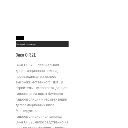
Read More
Быстрый просмотр
Зика О-32L
Зика О-32L - специальная
деформационная полоса,
производимая на основе
высококачественного ПВХ . В
строительных проектах данная
гидрошпонка несет функцию
гидроизоляции и герметизации
деформационных швов.
Монтируется
гидроизоляционная шпонка
Зика О-32L непосредственно на
шов на этапе бетонных работ.