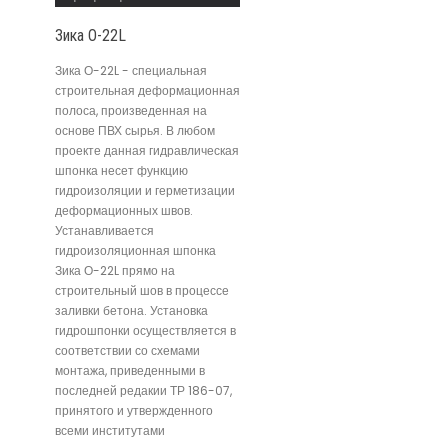
Зика О-22L
Зика О-22L - специальная
строительная деформационная
полоса, произведенная на
основе ПВХ сырья. В любом
проекте данная гидравлическая
шпонка несет функцию
гидроизоляции и герметизации
деформационных швов.
Устанавливается
гидроизоляционная шпонка
Зика О-22L прямо на
строительный шов в процессе
заливки бетона. Установка
гидрошпонки осуществляется в
соответствии со схемами
монтажа, приведенными в
последней редакии ТР 186-07,
принятого и утвержденного
всеми институтами