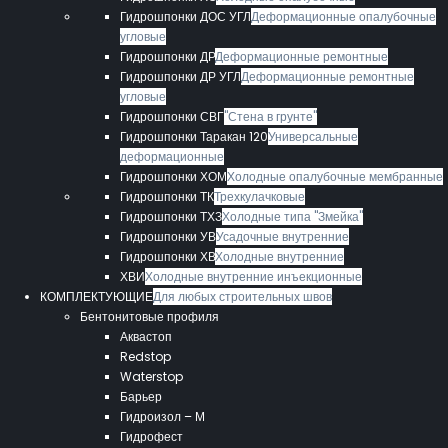
Гидрошпонки ДОС УГЛ
Деформационные опалубочные
угловые
Гидрошпонки ДР
Деформационные ремонтные
Гидрошпонки ДР УГЛ
Деформационные ремонтные
угловые
Гидрошпонки СВГ
"Стена в грунте"
Гидрошпонки Таракан 120
Универсальные
деформационные
Гидрошпонки ХОМ
Холодные опалубочные мембранные
Гидрошпонки ТК
Трехкулачковые
Гидрошпонки ТХЗ
Холодные типа "Змейка"
Гидрошпонки УВ
Усадочные внутренние
Гидрошпонки ХВ
Холодные внутренние
ХВИ
Холодные внутренние инъекционные
КОМПЛЕКТУЮЩИЕ
Для любых строительных швов
Бентонитовые профиля
Аквастоп
Redstop
Waterstop
Барьер
Гидроизол – М
Гидрофест