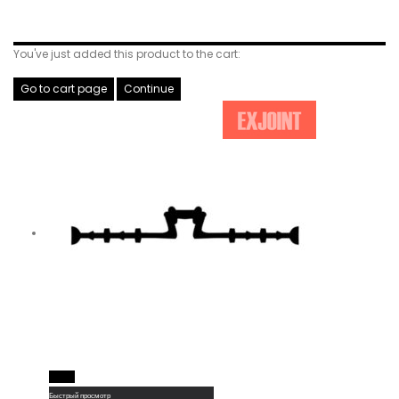
Related Products
You've just added this product to the cart:
Go to cart page
Continue
Read More
Быстрый просмотр