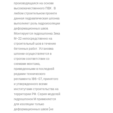
производящаяся на основе
высококачественного ПВХ . В
любом строительном проекте
данная гидравлическая шпонка
выполняет роль гидроизоляции
деформационных швов.
Монтируется гидрошпонка Зика
М-22 непосредственно на
строительный шов в течение
бетонных работ. Установка
шпонки осуществляется в
строгом соответствии со
схемами монтажа,
приведенными в последней
редакии технического
регламента 186-07, принятого
и утвержденного всеми
институтами строительства на
территории РФ. Серия моделей
гидрошпонок М применяется
для изоляции только
деформационных швов (не