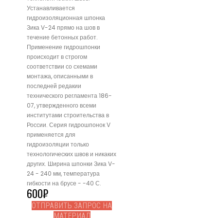
Устанавливается
гидроизоляционная шпонка
Зика V-24 прямо на шов в
течение бетонных работ.
Применение гидрошпонки
происходит в строгом
соответствии со схемами
монтажа, описанными в
последней редакии
технического регламента 186-
07, утвержденного всеми
институтами строительства в
России. Серия гидрошпонок V
применяется для
гидроизоляции только
технологических швов и никаких
других. Ширина шпонки Зика V-
24 - 240 мм, температура
гибкости на брусе - -40 С.
600
₽
ОТПРАВИТЬ ЗАПРОС НА
МАТЕРИАЛ