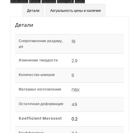
Facebook
Twitter
LinkedIn
Google +
Email
Детали
Актуальность цены и наличия
Детали
Сопротивление раздиру,
19
кН
Изменение твердости
2.9
Количество анкеров
6
Материал изготовления
ПВХ
Остаточная деформация
49
Koefficient Morozost
0.2
Коэффициент