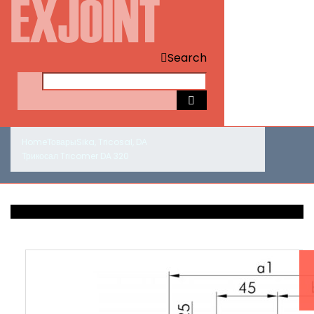
Search
Home
Товары
Sika
,
Tricosal
,
DА
Трикосал Tricomer DA 320