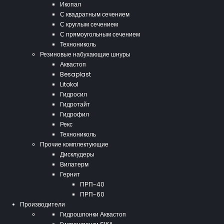
Икопал
С квадратным сечением
С круглым сечением
С прямоугольным сечением
Технониколь
Резиновые набухающие шнуры
Аквастоп
Besaplast
Litokol
Гидросил
Гидротайт
Гидрофил
Рекс
Технониколь
Прочие комплектующие
Дисклудеры
Вилатерм
Гернит
ПРП-40
ПРП-60
Производители
Гидрошпонки Аквастоп