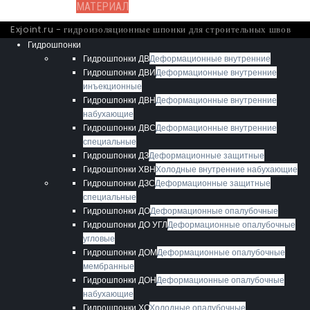
МАТЕРИАЛ
Exjoint.ru - гидроизоляционные шпонки для строительных швов
Гидрошпонки
Гидрошпонки ДВ
Деформационные внутренние
Гидрошпонки ДВИ
Деформационные внутренние
инъекционные
Гидрошпонки ДВН
Деформационные внутренние
набухающие
Гидрошпонки ДВС
Деформационные внутренние
специальные
Гидрошпонки ДЗ
Деформационные защитные
Гидрошпонки ХВН
Холодные внутренние набухающие
Гидрошпонки ДЗС
Деформационные защитные
специальные
Гидрошпонки ДО
Деформационные опалубочные
Гидрошпонки ДО УГЛ
Деформационные опалубочные
угловые
Гидрошпонки ДОМ
Деформационные опалубочные
мембранные
Гидрошпонки ДОН
Деформационные опалубочные
набухающие
Гидрошпонки ХО
Холодные опалубочные