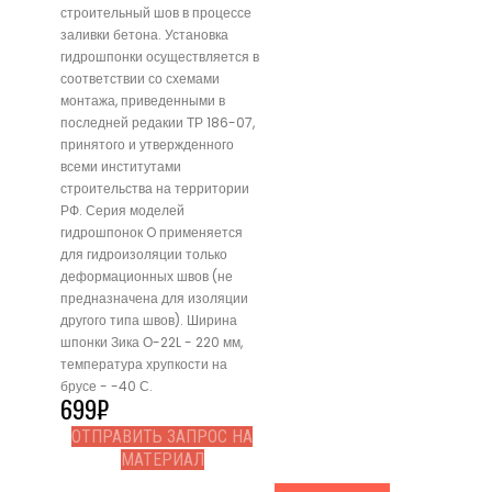
строительный шов в процессе
заливки бетона. Установка
гидрошпонки осуществляется в
соответствии со схемами
монтажа, приведенными в
последней редакии ТР 186-07,
принятого и утвержденного
всеми институтами
строительства на территории
РФ. Серия моделей
гидрошпонок O применяется
для гидроизоляции только
деформационных швов (не
предназначена для изоляции
другого типа швов). Ширина
шпонки Зика О-22L - 220 мм,
температура хрупкости на
брусе - -40 С.
699
₽
ОТПРАВИТЬ ЗАПРОС НА
МАТЕРИАЛ