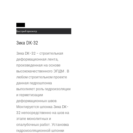
Read More
Быстрый просмотр
Зика DK-32
Зика DK-32 - строительная
деформационная лента,
произведенная на основе
высококачественного ЭПДМ . В
любом строительном проекте
данная гидрошпонка
выполняет роль гидроизоляции
и герметизации
деформационных швов.
Монтируется шпонка Зика DK-
32 непосредственно на шов на
этапе монолитных и
опалубочных работ. Установка
гидроизоляционной шпонки