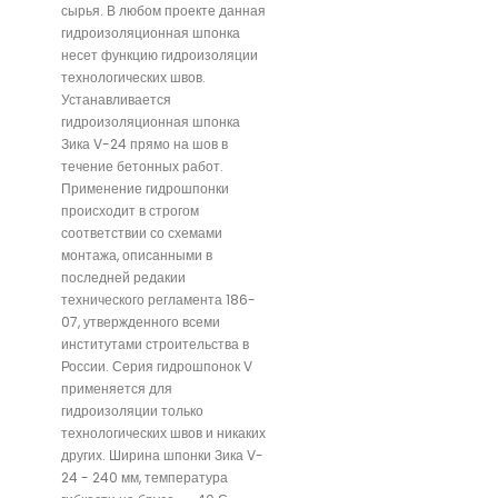
сырья. В любом проекте данная
гидроизоляционная шпонка
несет функцию гидроизоляции
технологических швов.
Устанавливается
гидроизоляционная шпонка
Зика V-24 прямо на шов в
течение бетонных работ.
Применение гидрошпонки
происходит в строгом
соответствии со схемами
монтажа, описанными в
последней редакии
технического регламента 186-
07, утвержденного всеми
институтами строительства в
России. Серия гидрошпонок V
применяется для
гидроизоляции только
технологических швов и никаких
других. Ширина шпонки Зика V-
24 - 240 мм, температура