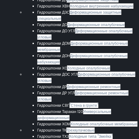
Гидрошпонки ХВН
Холодные внутренние набухающие
Гидрошпонки ДЗС
Деформационные защитные
специальные
Гидрошпонки ДО
Деформационные опалубочные
Гидрошпонки ДО УГЛ
Деформационные опалубочные
угловые
Гидрошпонки ДОМ
Деформационные опалубочные
мембранные
Гидрошпонки ДОН
Деформационные опалубочные
набухающие
Гидрошпонки ХО
Холодные опалубочные
Гидрошпонки ДОС УГЛ
Деформационные опалубочные
угловые
Гидрошпонки ДР
Деформационные ремонтные
Гидрошпонки ДР УГЛ
Деформационные ремонтные
угловые
Гидрошпонки СВГ
"Стена в грунте"
Гидрошпонки Таракан 120
Универсальные
деформационные
Гидрошпонки ХОМ
Холодные опалубочные мембранные
Гидрошпонки ТК
Трехкулачковые
Гидрошпонки ТХЗ
Холодные типа "Змейка"