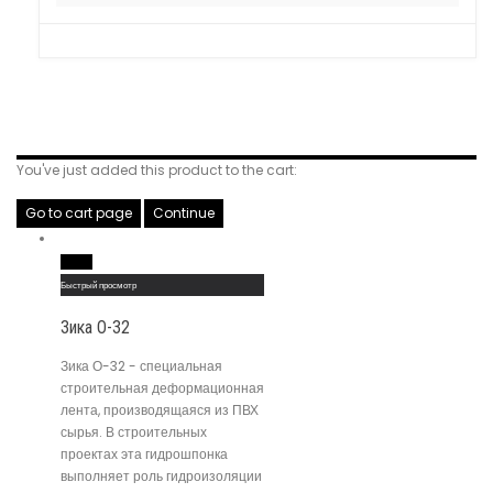
Related Products
You've just added this product to the cart:
Go to cart page
Continue
Read More
Быстрый просмотр
Зика О-32
Зика О-32 - специальная
строительная деформационная
лента, производящаяся из ПВХ
сырья. В строительных
проектах эта гидрошпонка
выполняет роль гидроизоляции