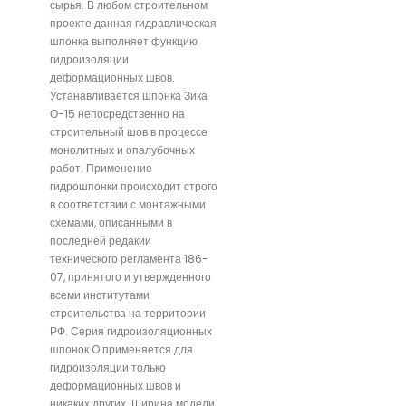
сырья. В любом строительном
проекте данная гидравлическая
шпонка выполняет функцию
гидроизоляции
деформационных швов.
Устанавливается шпонка Зика
О-15 непосредственно на
строительный шов в процессе
монолитных и опалубочных
работ. Применение
гидрошпонки происходит строго
в соответствии с монтажными
схемами, описанными в
последней редакии
технического регламента 186-
07, принятого и утвержденного
всеми институтами
строительства на территории
РФ. Серия гидроизоляционных
шпонок O применяется для
гидроизоляции только
деформационных швов и
никаких других. Ширина модели