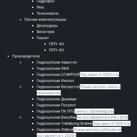
Гидрофил
Рекс
Технониколь
Прочие комплектующие
Дисклудеры
Вилатерм
Гернит
ПРП-40
ПРП-60
Производители
Гидрошпонки Аквастоп
Гидрошпонки SIKA
Гидрошпонки LITARPOOF
Под заказ от 1000 п.м.
Гидрошпонки Икопал
Гидрошпонки Ватерстоп
Только каталог, сняты с
производства
Гидрошпонки Дьюмарк
Гидропшонки Патриот
Гидрошпонки ПК ППЗ
Сняты с производства
Гидрошпонки Besaflex
Не поставляются в РФ с 2019
Гидрошпонки Trelleborg Bakker
Под заказ от 500 п.м.
Гидрошпонки StekoX
Только каталог, в Россию не
поставляется с 2009 г