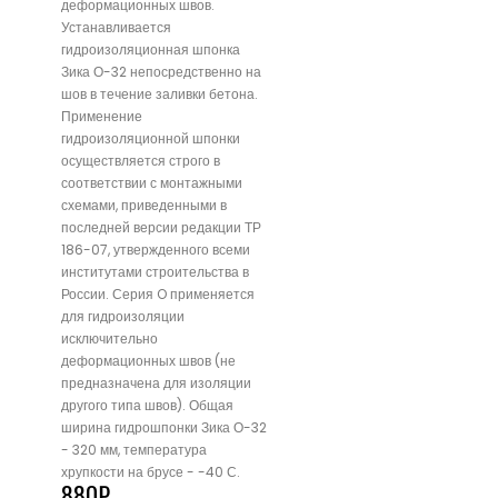
деформационных швов.
Устанавливается
гидроизоляционная шпонка
Зика О-32 непосредственно на
шов в течение заливки бетона.
Применение
гидроизоляционной шпонки
осуществляется строго в
соответствии с монтажными
схемами, приведенными в
последней версии редакции ТР
186-07, утвержденного всеми
институтами строительства в
России. Серия O применяется
для гидроизоляции
исключительно
деформационных швов (не
предназначена для изоляции
другого типа швов). Общая
ширина гидрошпонки Зика О-32
- 320 мм, температура
хрупкости на брусе - -40 С.
880
₽