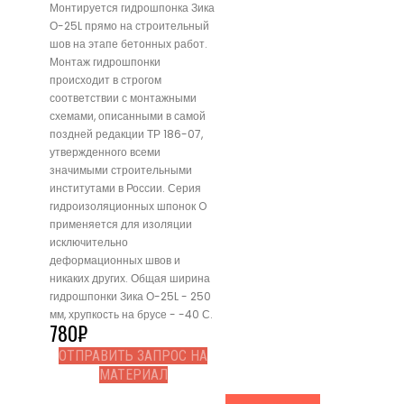
Монтируется гидрошпонка Зика
О-25L прямо на строительный
шов на этапе бетонных работ.
Монтаж гидрошпонки
происходит в строгом
соответствии с монтажными
схемами, описанными в самой
поздней редакции ТР 186-07,
утвержденного всеми
значимыми строительными
институтами в России. Серия
гидроизоляционных шпонок O
применяется для изоляции
исключительно
деформационных швов и
никаких других. Общая ширина
гидрошпонки Зика О-25L - 250
мм, хрупкость на брусе - -40 С.
780
₽
ОТПРАВИТЬ ЗАПРОС НА
МАТЕРИАЛ