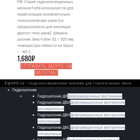
РФ. Серия гидроизоляционных
шпонок Forte используется для
герметизации исключительно
технологических швов (не
предназначена для изоляции
другого типа швов). Ширина
шпонки Зика Forte-32 - 320 мм,
температура гибкости на брусе
- -40 С.
1,680
₽
ОТПРАВИТЬ ЗАПРОС НА
МАТЕРИАЛ
Exjoint.ru - гидроизоляционные шпонки для строительных швов
Гидрошпонки
Гидрошпонки ДВ
Деформационные внутренние
Гидрошпонки ДВИ
Деформационные внутренние
инъекционные
Гидрошпонки ДВН
Деформационные внутренние
набухающие
Гидрошпонки ДВС
Деформационные внутренние
специальные
Гидрошпонки ДЗ
Деформационные защитные