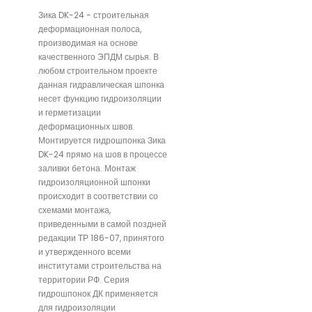
Зика DK-24 - строительная
деформационная полоса,
производимая на основе
качественного ЭПДМ сырья. В
любом строительном проекте
данная гидравлическая шпонка
несет функцию гидроизоляции
и герметизации
деформационных швов.
Монтируется гидрошпонка Зика
DK-24 прямо на шов в процессе
заливки бетона. Монтаж
гидроизоляционной шпонки
происходит в соответствии со
схемами монтажа,
приведенными в самой поздней
редакции ТР 186-07, принятого
и утвержденного всеми
институтами строительства на
территории РФ. Серия
гидрошпонок ДК применяется
для гидроизоляции