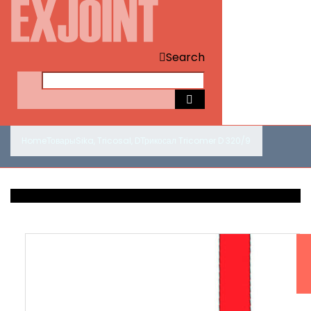
Search
Home
Товары
Sika
,
Tricosal
,
D
Трикосал Tricomer D 320/9