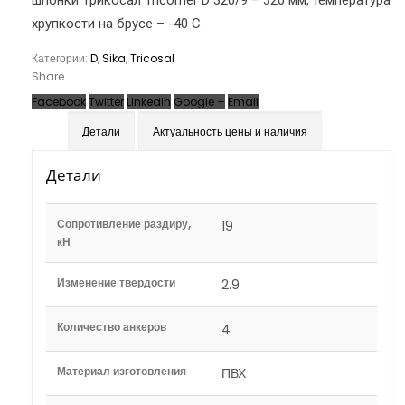
шпонки Трикосал Tricomer D 320/9 – 320 мм, температура
хрупкости на брусе – -40 С.
Категории:
D
,
Sika
,
Tricosal
Share
Facebook
Twitter
LinkedIn
Google +
Email
Детали
Актуальность цены и наличия
Детали
Сопротивление раздиру,
19
кН
Изменение твердости
2.9
Количество анкеров
4
Материал изготовления
ПВХ