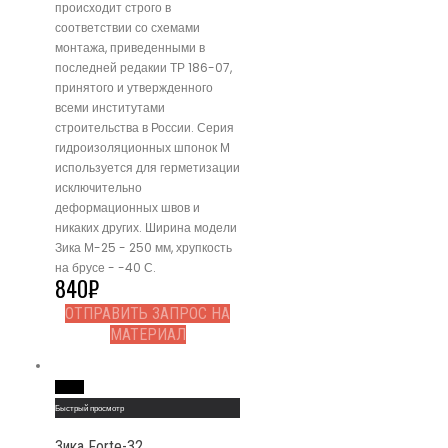
происходит строго в
соответствии со схемами
монтажа, приведенными в
последней редакии ТР 186-07,
принятого и утвержденного
всеми институтами
строительства в России. Серия
гидроизоляционных шпонок М
используется для герметизации
исключительно
деформационных швов и
никаких других. Ширина модели
Зика М-25 - 250 мм, хрупкость
на брусе - -40 С.
840
₽
ОТПРАВИТЬ ЗАПРОС НА
МАТЕРИАЛ
Read More
Быстрый просмотр
Зика Forte-32