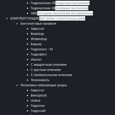
Гидрошпонки УВ
Усадочные внутренние
Гидрошпонки ХВ
Холодные внутренние
ХВИ
Холодные внутренние инъекционные
КОМПЛЕКТУЮЩИЕ
Для любых строительных швов
Бентонитовые профиля
Аквастоп
Redstop
Waterstop
Барьер
Гидроизол – М
Гидрофест
Икопал
С квадратным сечением
С круглым сечением
С прямоугольным сечением
Технониколь
Резиновые набухающие шнуры
Аквастоп
Besaplast
Litokol
Гидросил
Гидротайт