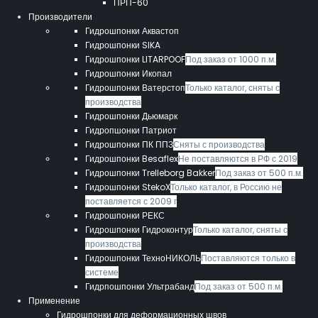
ПРП-60
Производители
Гидрошпонки Аквастоп
Гидрошпонки SIKA
Гидрошпонки LITARPOOF
Под заказ от 1000 п.м.
Гидрошпонки Икопал
Гидрошпонки Ватерстоп
Только каталог, сняты с
производства
Гидрошпонки Дьюмарк
Гидропшонки Патриот
Гидрошпонки ПК ППЗ
Сняты с производства
Гидрошпонки Besaflex
Не поставляются в РФ с 2019
Гидрошпонки Trelleborg Bakker
Под заказ от 500 п.м.
Гидрошпонки StekoX
Только каталог, в Россию не
поставляется с 2009 г
Гидрошпонки РЕКС
Гидрошпонки Гидроконтур
Только каталог, сняты с
производства
Гидрошпонки ТехноНИКОЛЬ
Поставляются только в
системе
Гидрпошпонки Ультрабанд
Под заказ от 500 п.м.
Применение
Гидрошпонки для деформационных швов