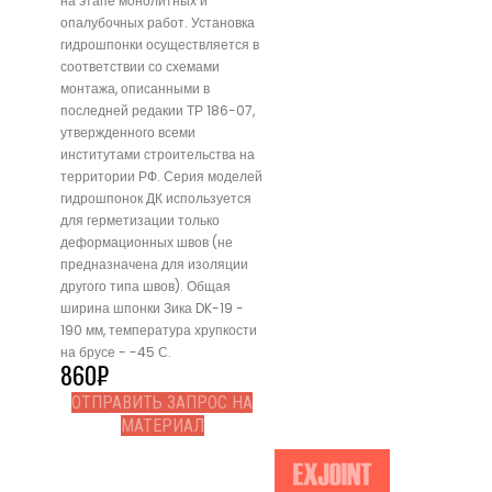
на этапе монолитных и
опалубочных работ. Установка
гидрошпонки осуществляется в
соответствии со схемами
монтажа, описанными в
последней редакии ТР 186-07,
утвержденного всеми
институтами строительства на
территории РФ. Серия моделей
гидрошпонок ДК используется
для герметизации только
деформационных швов (не
предназначена для изоляции
другого типа швов). Общая
ширина шпонки Зика DK-19 -
190 мм, температура хрупкости
на брусе - -45 С.
860
₽
ОТПРАВИТЬ ЗАПРОС НА
МАТЕРИАЛ