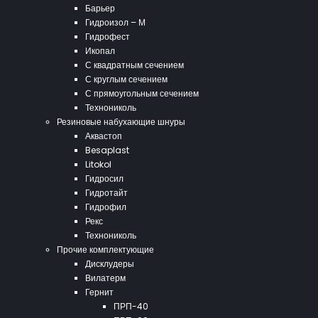
Барьер
Гидроизол – М
Гидрофест
Икопал
С квадратным сечением
С круглым сечением
С прямоугольным сечением
Технониколь
Резиновые набухающие шнуры
Аквастоп
Besaplast
Litokol
Гидросил
Гидротайт
Гидрофил
Рекс
Технониколь
Прочие комплектующие
Дисклудеры
Вилатерм
Гернит
ПРП-40