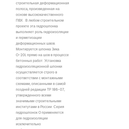
строительная деформационная
полоса, произведенная на
основе высококачественного
ПВХ . В любом строительном
проекте эта гидрошпонка
выполняет роль гидроизоляции
и герметизации
деформационных швов.
Монтируется шпонка Зика
О-20L прямо на шов в процессе
бетонных работ. Установка
гидроизоляционной шпонки
осуществляется строго в
соответствии с монтажными
схемами, описанными в самой
поздней редакции ТР 186-07,
утвержденного всеми
значимыми строительными
институтами в России. Серия
гидрошпонок O применяется
для гидроизоляции
исключительно