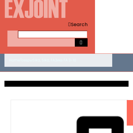
Search
Home
Товары
Sika
,
Sika
,
FA
Зика FA 3-10