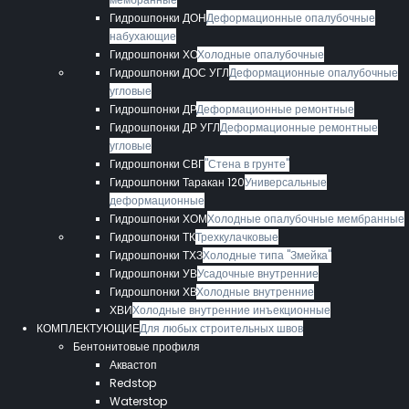
Гидрошпонки ДОН
Деформационные опалубочные
набухающие
Гидрошпонки ХО
Холодные опалубочные
Гидрошпонки ДОС УГЛ
Деформационные опалубочные
угловые
Гидрошпонки ДР
Деформационные ремонтные
Гидрошпонки ДР УГЛ
Деформационные ремонтные
угловые
Гидрошпонки СВГ
"Стена в грунте"
Гидрошпонки Таракан 120
Универсальные
деформационные
Гидрошпонки ХОМ
Холодные опалубочные мембранные
Гидрошпонки ТК
Трехкулачковые
Гидрошпонки ТХЗ
Холодные типа "Змейка"
Гидрошпонки УВ
Усадочные внутренние
Гидрошпонки ХВ
Холодные внутренние
ХВИ
Холодные внутренние инъекционные
КОМПЛЕКТУЮЩИЕ
Для любых строительных швов
Бентонитовые профиля
Аквастоп
Redstop
Waterstop