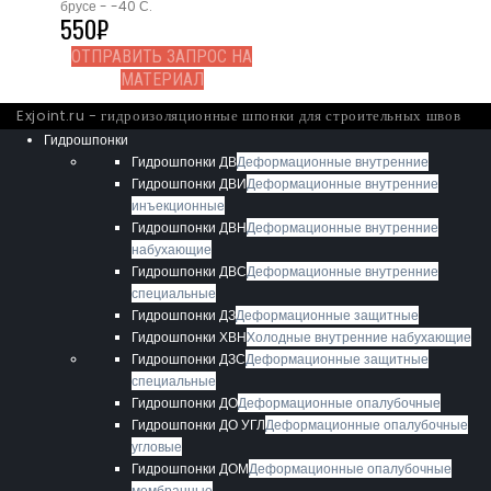
брусе - -40 С.
550
₽
ОТПРАВИТЬ ЗАПРОС НА
МАТЕРИАЛ
Exjoint.ru - гидроизоляционные шпонки для строительных швов
Гидрошпонки
Гидрошпонки ДВ
Деформационные внутренние
Гидрошпонки ДВИ
Деформационные внутренние
инъекционные
Гидрошпонки ДВН
Деформационные внутренние
набухающие
Гидрошпонки ДВС
Деформационные внутренние
специальные
Гидрошпонки ДЗ
Деформационные защитные
Гидрошпонки ХВН
Холодные внутренние набухающие
Гидрошпонки ДЗС
Деформационные защитные
специальные
Гидрошпонки ДО
Деформационные опалубочные
Гидрошпонки ДО УГЛ
Деформационные опалубочные
угловые
Гидрошпонки ДОМ
Деформационные опалубочные
мембранные