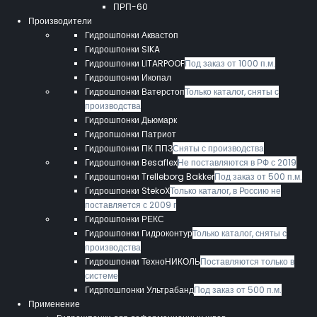
ПРП-60
Производители
Гидрошпонки Аквастоп
Гидрошпонки SIKA
Гидрошпонки LITARPOOF
Под заказ от 1000 п.м.
Гидрошпонки Икопал
Гидрошпонки Ватерстоп
Только каталог, сняты с
производства
Гидрошпонки Дьюмарк
Гидропшонки Патриот
Гидрошпонки ПК ППЗ
Сняты с производства
Гидрошпонки Besaflex
Не поставляются в РФ с 2019
Гидрошпонки Trelleborg Bakker
Под заказ от 500 п.м.
Гидрошпонки StekoX
Только каталог, в Россию не
поставляется с 2009 г
Гидрошпонки РЕКС
Гидрошпонки Гидроконтур
Только каталог, сняты с
производства
Гидрошпонки ТехноНИКОЛЬ
Поставляются только в
системе
Гидрпошпонки Ультрабанд
Под заказ от 500 п.м.
Применение