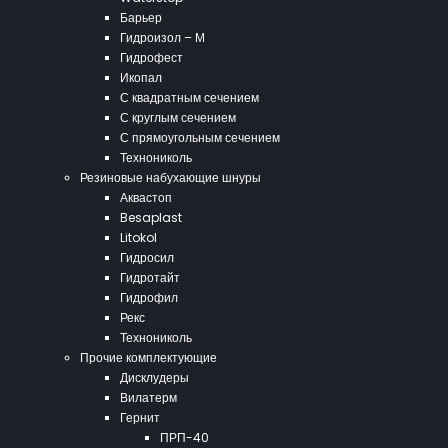
Барьер
Гидроизол – М
Гидрофест
Икопал
С квадратным сечением
С круглым сечением
С прямоугольным сечением
Технониколь
Резиновые набухающие шнуры
Аквастоп
Besaplast
Litokol
Гидросил
Гидротайт
Гидрофил
Рекс
Технониколь
Прочие комплектующие
Дисклудеры
Вилатерм
Гернит
ПРП-40