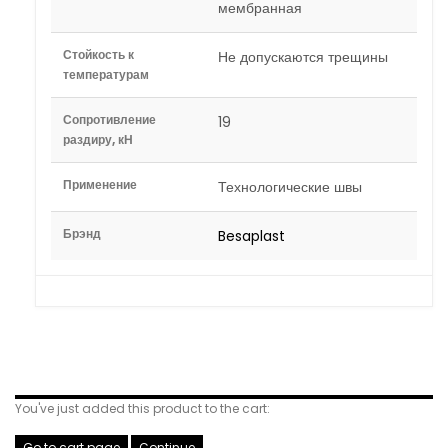
мембранная
Стойкость к
Не допускаются трещины
температурам
Сопротивление
19
раздиру, кН
Применение
Технологические швы
Брэнд
Besaplast
Related Products
You've just added this product to the cart:
Go to cart page
Continue