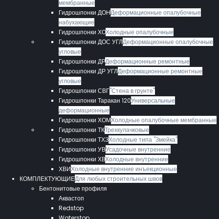
мембранные
Гидрошпонки ДОН
Деформационные опалубочные
набухающие
Гидрошпонки ХО
Холодные опалубочные
Гидрошпонки ДОС УГЛ
Деформационные опалубочные
угловые
Гидрошпонки ДР
Деформационные ремонтные
Гидрошпонки ДР УГЛ
Деформационные ремонтные
угловые
Гидрошпонки СВГ
"Стена в грунте"
Гидрошпонки Таракан 120
Универсальные
деформационные
Гидрошпонки ХОМ
Холодные опалубочные мембранные
Гидрошпонки ТК
Трехкулачковые
Гидрошпонки ТХЗ
Холодные типа "Змейка"
Гидрошпонки УВ
Усадочные внутренние
Гидрошпонки ХВ
Холодные внутренние
ХВИ
Холодные внутренние инъекционные
КОМПЛЕКТУЮЩИЕ
Для любых строительных швов
Бентонитовые профиля
Аквастоп
Redstop
Waterstop