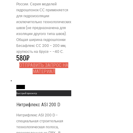
России. Серия моделей
гидрошпонок СС применяется
для гидроизоляции
исключительно технологических
швов (не предназначена для
изоляции другого типа швов).
Общая ширина гидрошпонки
Бесафлекс СС 200 - 200 мм,
хрупкость на брусе - -40 С.
580
₽
ОТПРАВИТЬ ЗАПРОС НА
МАТЕРИАЛ
Read More
Быстрый просмотр
Нитрифлекс АSI 200 D
Нитрифлекс АSI 200 D -
специальная строительная
технологическая полоса,
произведенная из ПВХ . В