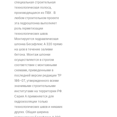
специальная строительная
технологическая полоса,
производящаяся из ПВХ . В
любом строительном проекте
эта гидрошпонка выполняет
роль герметизации
технологических швов.
Монтируется гидравлическая
шпонка Бесафлекс A 320 прямо
на шов в течение заливки
бетона. Монтаж шпонки
осуществляется в строгом
соответствии с монтажными
схемами, приведенными в
последней версии редакции ТР
186-07, утвержденного всеми
значимыми строительными
институтами на территории РФ.
Серия А применяется для
гидроизоляции только
технологических швов и никаких
других. Общая ширина