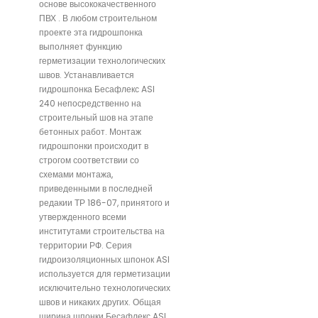
основе высококачественного
ПВХ . В любом строительном
проекте эта гидрошпонка
выполняет функцию
герметизации технологических
швов. Устанавливается
гидрошпонка Бесафлекс ASI
240 непосредственно на
строительный шов на этапе
бетонных работ. Монтаж
гидрошпонки происходит в
строгом соответствии со
схемами монтажа,
приведенными в последней
редакии ТР 186-07, принятого и
утвержденного всеми
институтами строительства на
территории РФ. Серия
гидроизоляционных шпонок ASI
используется для герметизации
исключительно технологических
швов и никаких других. Общая
ширина шпонки Бесафлекс ASI