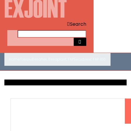
Search
Home
Товары
Besaflex
,
Besaplast
,
FAP
Бесафлекс FAP 100