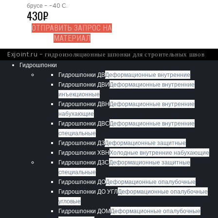
брусе - -40 С.
430
₽
ОТПРАВИТЬ ЗАПРОС НА
МАТЕРИАЛ
Exjoint.ru - гидроизоляционные шпонки для строительных швов
Гидрошпонки
Гидрошпонки ДВ
Деформационные внутренние
Гидрошпонки ДВИ
Деформационные внутренние
инъекционные
Гидрошпонки ДВН
Деформационные внутренние
набухающие
Гидрошпонки ДВС
Деформационные внутренние
специальные
Гидрошпонки ДЗ
Деформационные защитные
Гидрошпонки ХВН
Холодные внутренние набухающие
Гидрошпонки ДЗС
Деформационные защитные
специальные
Гидрошпонки ДО
Деформационные опалубочные
Гидрошпонки ДО УГЛ
Деформационные опалубочные
угловые
Гидрошпонки ДОМ
Деформационные опалубочные