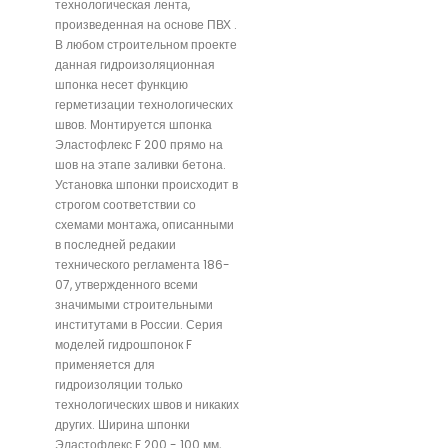
технологическая лента,
произведенная на основе ПВХ .
В любом строительном проекте
данная гидроизоляционная
шпонка несет функцию
герметизации технологических
швов. Монтируется шпонка
Эластофлекс F 200 прямо на
шов на этапе заливки бетона.
Установка шпонки происходит в
строгом соответствии со
схемами монтажа, описанными
в последней редакии
технического регламента 186-
07, утвержденного всеми
значимыми строительными
институтами в России. Серия
моделей гидрошпонок F
применяется для
гидроизоляции только
технологических швов и никаких
других. Ширина шпонки
Эластофлекс F 200 - 100 мм,