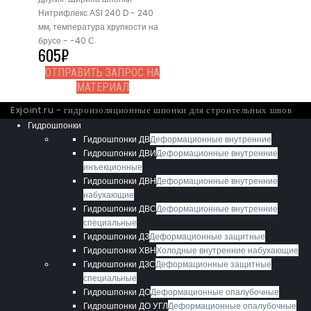
Нитрифлекс АSI 240 D - 240
мм, температура хрупкости на
брусе - -40 С.
605
₽
ОТПРАВИТЬ ЗАПРОС НА
МАТЕРИАЛ
Exjoint.ru - гидроизоляционные шпонки для строительных швов
Гидрошпонки
Гидрошпонки ДВ
Деформационные внутренние
Гидрошпонки ДВИ
Деформационные внутренние
инъекционные
Гидрошпонки ДВН
Деформационные внутренние
набухающие
Гидрошпонки ДВС
Деформационные внутренние
специальные
Гидрошпонки ДЗ
Деформационные защитные
Гидрошпонки ХВН
Холодные внутренние набухающие
Гидрошпонки ДЗС
Деформационные защитные
специальные
Гидрошпонки ДО
Деформационные опалубочные
Гидрошпонки ДО УГЛ
Деформационные опалубочные