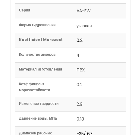
Серия
АА-EW
Форма гидрошпонки
угловая
Koefficient Morozost
0.2
Количество анкеров
4
Материал изготовления
ПВХ
Коэффициент
0.2
морозостойкости
Изменение твердости
2.9
Давление воды, МПа
0.18
Диапазон рабочих
-35/ 67