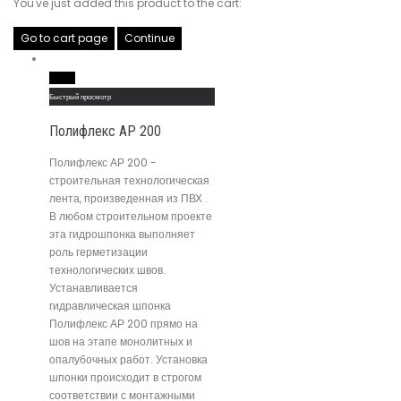
You've just added this product to the cart:
Go to cart page
Continue
Read More
Быстрый просмотр
Полифлекс АР 200
Полифлекс АР 200 -
строительная технологическая
лента, произведенная из ПВХ .
В любом строительном проекте
эта гидрошпонка выполняет
роль герметизации
технологических швов.
Устанавливается
гидравлическая шпонка
Полифлекс АР 200 прямо на
шов на этапе монолитных и
опалубочных работ. Установка
шпонки происходит в строгом
соответствии с монтажными