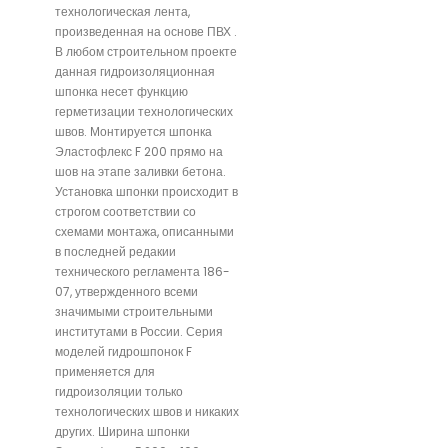
технологическая лента,
произведенная на основе ПВХ .
В любом строительном проекте
данная гидроизоляционная
шпонка несет функцию
герметизации технологических
швов. Монтируется шпонка
Эластофлекс F 200 прямо на
шов на этапе заливки бетона.
Установка шпонки происходит в
строгом соответствии со
схемами монтажа, описанными
в последней редакии
технического регламента 186-
07, утвержденного всеми
значимыми строительными
институтами в России. Серия
моделей гидрошпонок F
применяется для
гидроизоляции только
технологических швов и никаких
других. Ширина шпонки