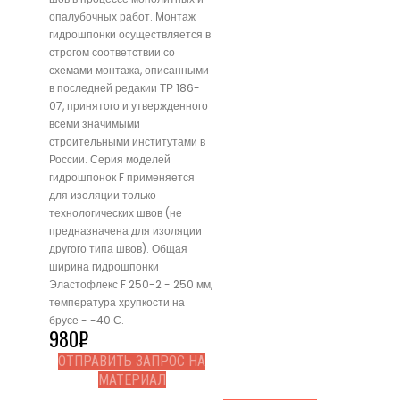
опалубочных работ. Монтаж
гидрошпонки осуществляется в
строгом соответствии со
схемами монтажа, описанными
в последней редакии ТР 186-
07, принятого и утвержденного
всеми значимыми
строительными институтами в
России. Серия моделей
гидрошпонок F применяется
для изоляции только
технологических швов (не
предназначена для изоляции
другого типа швов). Общая
ширина гидрошпонки
Эластофлекс F 250-2 - 250 мм,
температура хрупкости на
брусе - -40 С.
980
₽
ОТПРАВИТЬ ЗАПРОС НА
МАТЕРИАЛ