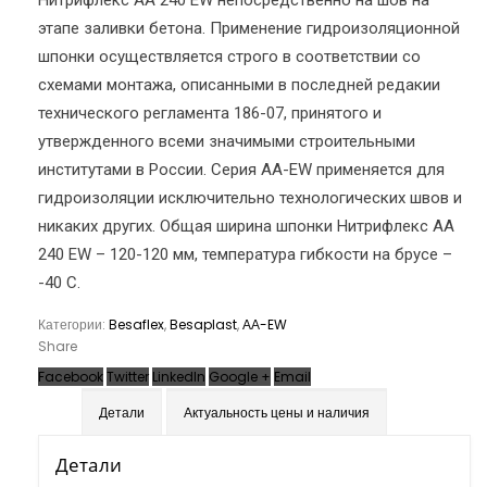
Нитрифлекс АА 240 EW непосредственно на шов на
этапе заливки бетона. Применение гидроизоляционной
шпонки осуществляется строго в соответствии со
схемами монтажа, описанными в последней редакии
технического регламента 186-07, принятого и
утвержденного всеми значимыми строительными
институтами в России. Серия АА-EW применяется для
гидроизоляции исключительно технологических швов и
никаких других. Общая ширина шпонки Нитрифлекс АА
240 EW – 120-120 мм, температура гибкости на брусе –
-40 С.
Категории:
Besaflex
,
Besaplast
,
АА-EW
Share
Facebook
Twitter
LinkedIn
Google +
Email
Детали
Актуальность цены и наличия
Детали