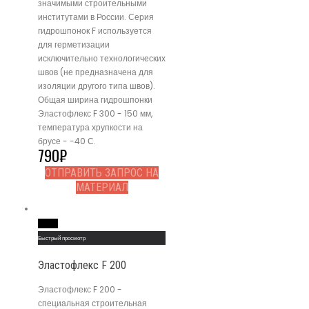
значимыми строительными
институтами в России. Серия
гидрошпонок F используется
для герметизации
исключительно технологических
швов (не предназначена для
изоляции другого типа швов).
Общая ширина гидрошпонки
Эластофлекс F 300 - 150 мм,
температура хрупкости на
брусе - -40 С.
790
₽
ОТПРАВИТЬ ЗАПРОС НА
МАТЕРИАЛ
Read More
Быстрый просмотр
Эластофлекс F 200
Эластофлекс F 200 -
специальная строительная