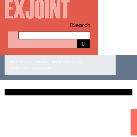
Search
Home
Товары
Besaflex
,
Besaplast
,
АА-EW
Нитрифлекс АА 240 EW