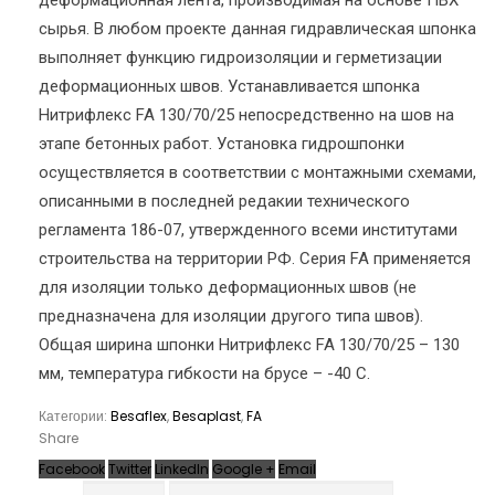
деформационная лента, производимая на основе ПВХ
сырья. В любом проекте данная гидравлическая шпонка
выполняет функцию гидроизоляции и герметизации
деформационных швов. Устанавливается шпонка
Нитрифлекс FA 130/70/25 непосредственно на шов на
этапе бетонных работ. Установка гидрошпонки
осуществляется в соответствии с монтажными схемами,
описанными в последней редакии технического
регламента 186-07, утвержденного всеми институтами
строительства на территории РФ. Серия FA применяется
для изоляции только деформационных швов (не
предназначена для изоляции другого типа швов).
Общая ширина шпонки Нитрифлекс FA 130/70/25 – 130
мм, температура гибкости на брусе – -40 С.
Категории:
Besaflex
,
Besaplast
,
FA
Share
Facebook
Twitter
LinkedIn
Google +
Email