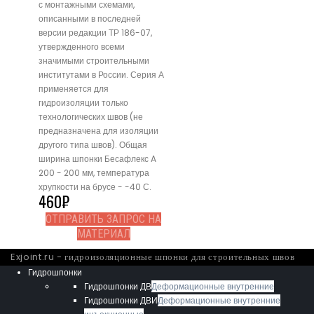
с монтажными схемами,
описанными в последней
версии редакции ТР 186-07,
утвержденного всеми
значимыми строительными
институтами в России. Серия А
применяется для
гидроизоляции только
технологических швов (не
предназначена для изоляции
другого типа швов). Общая
ширина шпонки Бесафлекс A
200 - 200 мм, температура
хрупкости на брусе - -40 С.
460
₽
ОТПРАВИТЬ ЗАПРОС НА
МАТЕРИАЛ
Exjoint.ru - гидроизоляционные шпонки для строительных швов
Гидрошпонки
Гидрошпонки ДВ
Деформационные внутренние
Гидрошпонки ДВИ
Деформационные внутренние