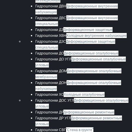
инъекционные
Гидрошпонки ДВН
Деформационные внутренние
набухающие
Гидрошпонки ДВС
Деформационные внутренние
специальные
Гидрошпонки ДЗ
Деформационные защитные
Гидрошпонки ХВН
Холодные внутренние набухающие
Гидрошпонки ДЗС
Деформационные защитные
специальные
Гидрошпонки ДО
Деформационные опалубочные
Гидрошпонки ДО УГЛ
Деформационные опалубочные
угловые
Гидрошпонки ДОМ
Деформационные опалубочные
мембранные
Гидрошпонки ДОН
Деформационные опалубочные
набухающие
Гидрошпонки ХО
Холодные опалубочные
Гидрошпонки ДОС УГЛ
Деформационные опалубочные
угловые
Гидрошпонки ДР
Деформационные ремонтные
Гидрошпонки ДР УГЛ
Деформационные ремонтные
угловые
Гидрошпонки СВГ
"Стена в грунте"