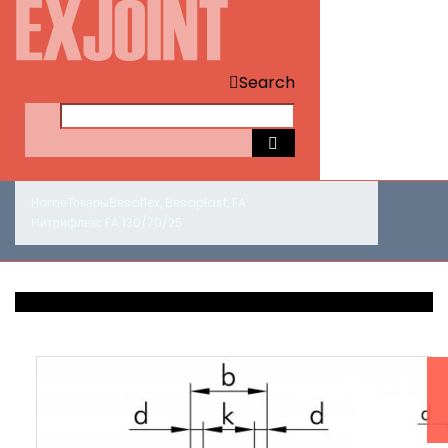
Search
Home
Товары
Besaflex
,
Besaplast
,
FA
Нитрифлекс FA 130/70/25