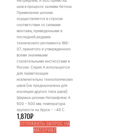
Нитрифлекс А 500 прямо на
шов в процессе заливки бетона.
Применение шпонки
осуществляется в строгом
соответствии со схемами
монтажа, приведенными в
последней редакии
технического регламента 186-
07, принятого и утвержденного
всеми значимыми
строительными институтами в
России. Серия А используется
для герметизации
исключительно технологических
швов (не предназначена для
изоляции другого типа швов).
Ширина шпонки Нитрифлекс А
500 - 500 мм, температура
хрупкости на брусе - -40 С.
1,870
₽
ОТПРАВИТЬ ЗАПРОС НА
МАТЕРИАЛ