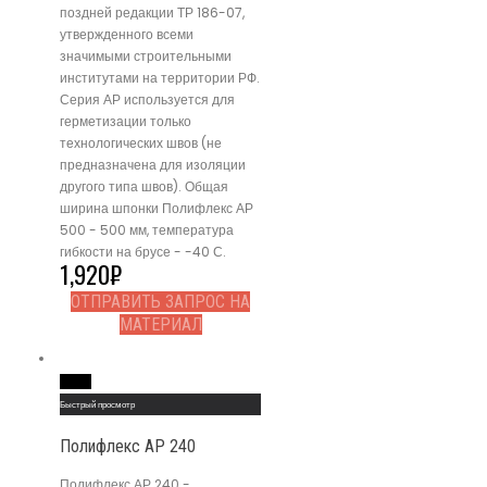
поздней редакции ТР 186-07,
утвержденного всеми
значимыми строительными
институтами на территории РФ.
Серия АР используется для
герметизации только
технологических швов (не
предназначена для изоляции
другого типа швов). Общая
ширина шпонки Полифлекс АР
500 - 500 мм, температура
гибкости на брусе - -40 С.
1,920
₽
ОТПРАВИТЬ ЗАПРОС НА
МАТЕРИАЛ
Read More
Быстрый просмотр
Полифлекс АР 240
Полифлекс АР 240 -