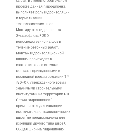
сырья. В любом строительном
проекте данная гидрошпонка
выполняет роль гидроизоляции
и герметизации
технологических швов.
Монтируется гидрошпонка
Эластофлекс F 250
непосредственно на шов в
течение бетонных работ.
Монтаж гидроизоляционной
шпонки происходит в
соответствии со схемами
монтажа, приведенными в
последней версии редакции ТР
186-07, утвержденного всеми
значимыми строительными
институтами на территории РФ.
Серия гидрошпонок F
применяется для изоляции
исключительно технологических
швов (не предназначена для
изоляции другого типа швов).
Общая ширина гидрошпонки