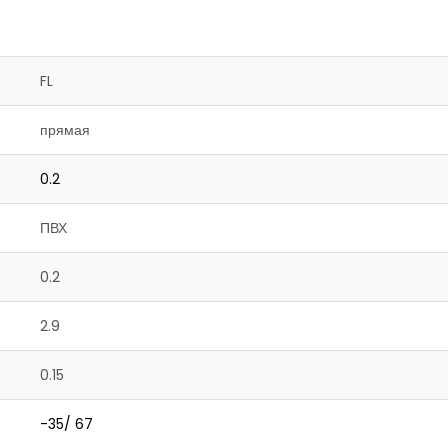
FL
прямая
0.2
ПВХ
0.2
2.9
0.15
-35/ 67