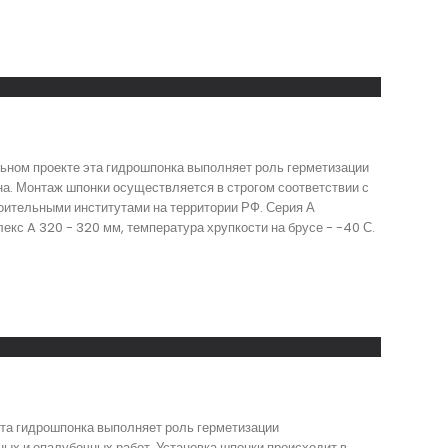
ьном проекте эта гидрошпонка выполняет роль герметизации
на. Монтаж шпонки осуществляется в строгом соответствии с
оительными институтами на территории РФ. Серия А
кс A 320 - 320 мм, температура хрупкости на брусе - -40 С.
эта гидрошпонка выполняет роль герметизации
ых и опалубочных работ. Установка шпонки происходит в