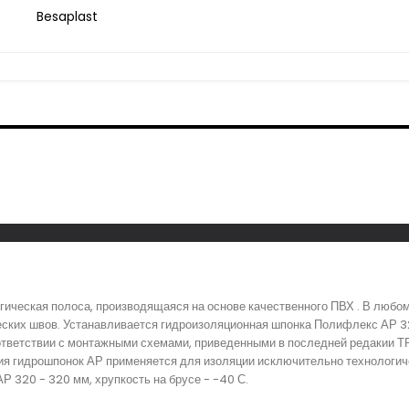
Besaplast
ическая полоса, производящаяся на основе качественного ПВХ . В любо
еских швов. Устанавливается гидроизоляционная шпонка Полифлекс АР 32
тветствии с монтажными схемами, приведенными в последней редакии ТР
ия гидрошпонок АР применяется для изоляции исключительно технологиче
 320 - 320 мм, хрупкость на брусе - -40 С.