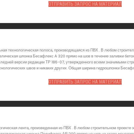
ОТПРАВИТЬ ЗАПРОС НА МАТЕРИАЛ
ная технологическая полоса, производящаяся из ПВХ . В любом строител
влическая шпонка Бесафлекс A 320 прямо на шов в течение заливки бето
ледней версии редакции ТР 186-07, утвержденного всеми значимыми стр
хнологических швов и никаких других. Общая ширина гидрошпонки Бесафле
ОТПРАВИТЬ ЗАПРОС НА МАТЕРИАЛ
гическая лента, произведенная из ПВХ . В любом строительном проекте 
идравлическая шпонка Полифлекс АР 200 прямо на шов на этапе монолитн