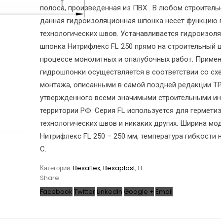
полоса, произведенная из ПВХ . В любом строитель
данная гидроизоляционная шпонка несет функцию 
технологических швов. Устанавливается гидроизол
шпонка Нитрифлекс FL 250 прямо на строительный 
процессе монолитных и опалубочных работ. Приме
гидрошпонки осуществляется в соответствии со сх
монтажа, описанными в самой поздней редакции ТР
утвержденного всеми значимыми строительными ин
территории РФ. Серия FL используется для гермети
технологических швов и никаких других. Ширина мо
Нитрифлекс FL 250 – 250 мм, температура гибкости н
С.
Категории:
Besaflex
,
Besaplast
,
FL
Share
Facebook
Twitter
LinkedIn
Google +
Email