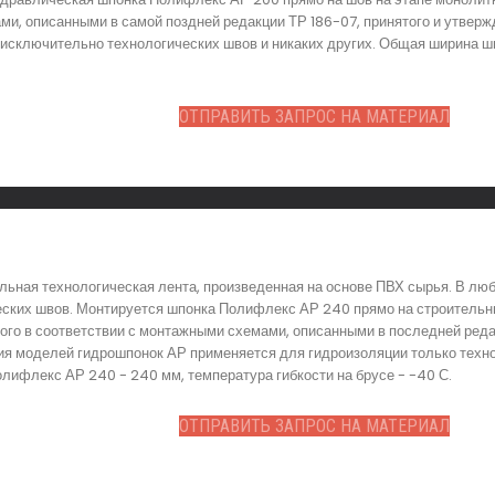
ми, описанными в самой поздней редакции ТР 186-07, принятого и утверж
исключительно технологических швов и никаких других. Общая ширина ш
ОТПРАВИТЬ ЗАПРОС НА МАТЕРИАЛ
ьная технологическая лента, произведенная на основе ПВХ сырья. В лю
еских швов. Монтируется шпонка Полифлекс АР 240 прямо на строительны
ого в соответствии с монтажными схемами, описанными в последней ред
ия моделей гидрошпонок АР применяется для гидроизоляции только техно
лифлекс АР 240 - 240 мм, температура гибкости на брусе - -40 С.
ОТПРАВИТЬ ЗАПРОС НА МАТЕРИАЛ