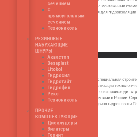
сечением
строгом соответствии с монтажными схема
С
Серия АР применяется для гидроизоляции 
прямоугольным
брусе - -40 С.
сечением
360
₽
Технониколь
РЕЗИНОВЫЕ
НАБУХАЮЩИЕ
Read More
ШНУРЫ
Быстрый просмотр
Аквастоп
Besaplast
Полифлекс АР 240
Litokol
Гидросил
Полифлекс АР 240 - специальная строител
Гидротайт
гидроизоляции и герметизации технологич
Гидрофил
гидроизоляционной шпонки происходит стр
Рекс
строительными институтами в России. Сер
Технониколь
типа швов). Общая ширина гидрошпонки По
490
₽
ПРОЧИЕ
КОМПЛЕКТУЮЩИЕ
Дисклудеры
Вилатерм
Read More
Гернит