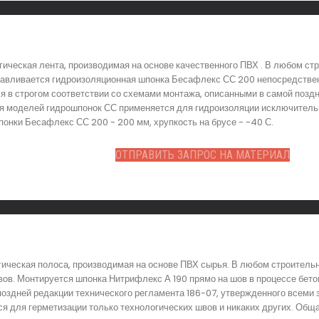
ическая лента, производимая на основе качественного ПВХ . В любом ст
навливается гидроизоляционная шпонка Бесафлекс СС 200 непосредственн
 в строгом соответствии со схемами монтажа, описанными в самой поздн
ия моделей гидрошпонок СС применяется для гидроизоляции исключитель
онки Бесафлекс СС 200 - 200 мм, хрупкость на брусе - -40 С.
ОТПРАВИТЬ ЗАПРОС НА МАТЕРИАЛ
гическая полоса, производимая на основе ПВХ сырья. В любом строитель
ов. Монтируется шпонка Нитрифлекс А 190 прямо на шов в процессе бето
оздней редакции технического регламента 186-07, утвержденного всеми
я для герметизации только технологических швов и никаких других. Обща