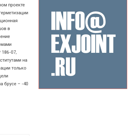
ном проекте
герметизации
яционная
шов в
нение
емами
 186-07,
ститутами на
зации только
дели
а брусе – -40