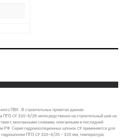
ного ПВХ . В строительных проектах данная
ка ППЗ CF 320-6/25 непосредственно на строительный шов на
ствии с монтажными схемами, описанными в последней
рии РФ. Серия гидроизоляционных шпонок CF применяется для
а гидрошпонки ППЗ CF 320-6/25 - 320 мм, температура