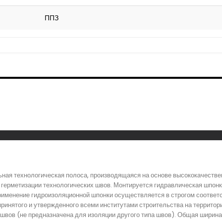
ППЗ
ная технологическая полоса, производящаяся на основе высококачествен
 герметизации технологических швов. Монтируется гидравлическая шпон
рименение гидроизоляционной шпонки осуществляется в строгом соответ
 принятого и утвержденного всеми институтами строительства на террито
швов (не предназначена для изоляции другого типа швов). Общая ширин