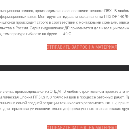
мационная полоса, производимая на основе качественного ПВХ . В любо
еформационных швов. Монтируется гидравлическая шпонка ППЗ DР 140/5
й шпонки происходит строго в соответствии с монтажными схемами, описа
льства в России. Серия гидрошпонок ДР применяется для изоляции толь
 температура гибкости на брусе - -40 С.
ОТПРАВИТЬ ЗАПРОС НА МАТЕРИАЛ
я лента, производящаяся из ЭПДМ . В любом строительном проекте эта 
лическая шпонка ППЗ LS 150 прямо на шов в процессе бетонных работ. 
енными в самой поздней редакции технического регламента 186-07, приня
ся для герметизации исключительно деформационных швов и никаких други
ОТПРАВИТЬ ЗАПРОС НА МАТЕРИАЛ