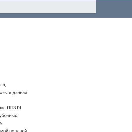
са,
оекте данная
ка ППЗ DI
лубочных
ом
амой поздней