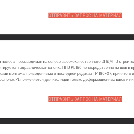
ОТПРАВИТЬ ЗАПРОС НА МАТЕРИАЛ
 полоса, производимая на основе высококачественного ЭПДМ . В строит
ируется гидравлическая шпонка ППЗ PL 150 непосредственно на шов в п
емами монтажа, приведенными в последней редакии ТР 186-07, принятого
рошпонок PL применяется для изоляции только деформационных швов и ник
ОТПРАВИТЬ ЗАПРОС НА МАТЕРИАЛ