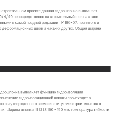
м строительном проекте данная гидрошпонка выполняет
0/4/40 непосредственно на строительный шов на этапе
нными в самой поздней редакции ТР 186-07, принятого и
ко деформационных швов и никаких других. Общая ширина
гидрошпонка выполняет функцию гидроизоляции
Применение гидроизоляционной шпонки происходит в
того и утвержденного всеми институтами строительства в
х. Ширина шпонки ППЗ LS 150 - 150 мм, температура гибкости