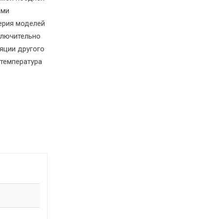
еми
ерия моделей
ключительно
яции другого
 температура