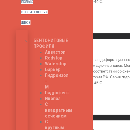
хрупкости на брусе - -40 С.
ЛЮБЫХ
890
₽
СТРОИТЕЛЬНЫХ
ШВОВ
Read More
Быстрый просмотр
БЕНТОНИТОВЫЕ
ПРОФИЛЯ
ППЗ PL 150
Аквастоп
Redstop
ППЗ PL 150 - специальная деформационная
Waterstop
гидроизоляции деформационных швов. Монт
Барьер
происходит в строгом соответствии со сх
Гидроизол
институтами на территории РФ. Серия гид
–
хрупкости на брусе - -45 С.
М
1,020
₽
Гидрофест
Икопал
С
квадратным
Read More
сечением
Быстрый просмотр
С
круглым