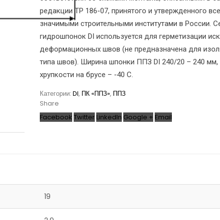
редакции ТР 186-07, принятого и утвержденного вс
значимыми строительными институтами в России. С
гидрошпонок DI используется для герметизации ис
деформационных швов (не предназначена для изол
типа швов). Ширина шпонки ППЗ DI 240/20 – 240 мм,
хрупкости на брусе – -40 С.
Категории:
DI
,
ПК «ППЗ»
,
ППЗ
Share
Facebook
Twitter
LinkedIn
Google +
Email
19