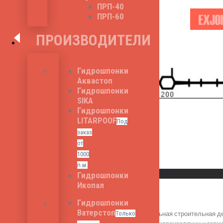
ПРП-40
ПРП-60
ПРОИЗВОДИТЕЛИ
Гидрошпонки
Аквастоп
Гидрошпонки
SIKA
Гидрошпонки
LITARPOOF
Под
заказ
от
1000
Read More
п.м.
Быстрый просмотр
Гидрошпонки
Икопал
ППЗ LS 200
Гидрошпонки
Ватерстоп
ППЗ LS 200 - специальная строительная д
Только