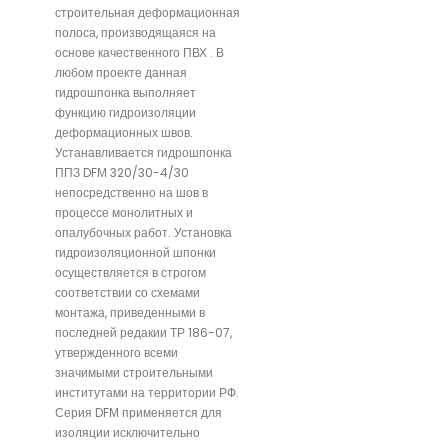
строительная деформационная
полоса, производящаяся на
основе качественного ПВХ . В
любом проекте данная
гидрошпонка выполняет
функцию гидроизоляции
деформационных швов.
Устанавливается гидрошпонка
ППЗ DFМ 320/30-4/30
непосредственно на шов в
процессе монолитных и
опалубочных работ. Установка
гидроизоляционной шпонки
осуществляется в строгом
соответствии со схемами
монтажа, приведенными в
последней редакии ТР 186-07,
утвержденного всеми
значимыми строительными
институтами на территории РФ.
Серия DFМ применяется для
изоляции исключительно