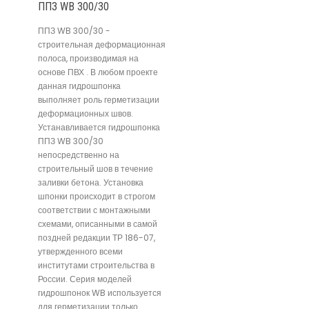
ППЗ WB 300/30
ППЗ WB 300/30 -
строительная деформационная
полоса, производимая на
основе ПВХ . В любом проекте
данная гидрошпонка
выполняет роль герметизации
деформационных швов.
Устанавливается гидрошпонка
ППЗ WB 300/30
непосредственно на
строительный шов в течение
заливки бетона. Установка
шпонки происходит в строгом
соответствии с монтажными
схемами, описанными в самой
поздней редакции ТР 186-07,
утвержденного всеми
институтами строительства в
России. Серия моделей
гидрошпонок WB используется
для герметизации только