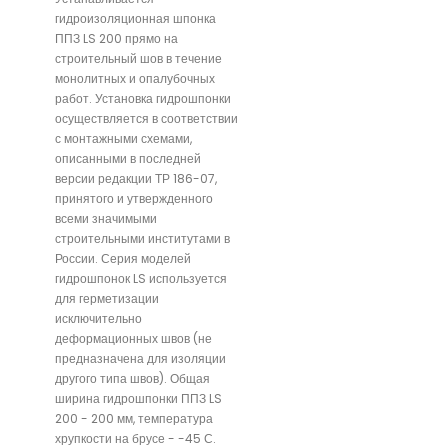
гидроизоляционная шпонка
ППЗ LS 200 прямо на
строительный шов в течение
монолитных и опалубочных
работ. Установка гидрошпонки
осуществляется в соответствии
с монтажными схемами,
описанными в последней
версии редакции ТР 186-07,
принятого и утвержденного
всеми значимыми
строительными институтами в
России. Серия моделей
гидрошпонок LS используется
для герметизации
исключительно
деформационных швов (не
предназначена для изоляции
другого типа швов). Общая
ширина гидрошпонки ППЗ LS
200 - 200 мм, температура
хрупкости на брусе - -45 С.