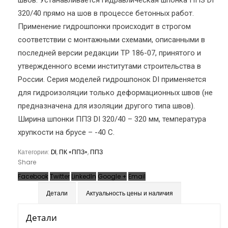
швов. Устанавливается гидравлическая шпонка ППЗ DI
320/40 прямо на шов в процессе бетонных работ.
Применение гидрошпонки происходит в строгом
соответствии с монтажными схемами, описанными в
последней версии редакции ТР 186-07, принятого и
утвержденного всеми институтами строительства в
России. Серия моделей гидрошпонок DI применяется
для гидроизоляции только деформационных швов (не
предназначена для изоляции другого типа швов).
Ширина шпонки ППЗ DI 320/40 – 320 мм, температура
хрупкости на брусе – -40 С.
Категории:
DI
,
ПК «ППЗ»
,
ППЗ
Share
Facebook
Twitter
LinkedIn
Google +
Email
Детали
Актуальность цены и наличия
Детали