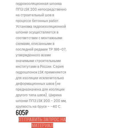
гидроизоляционная шпонка
ППЗ LSK 200 непосредственно
на строительный шов в
процессе бетонных работ.
Установка гидроизоляционной
шпонки осуществляется в
соответствии с монтажными
схемами, описанными в
последней редакии ТР 186-07,
утвержденного всеми
значимыми строительными
институтами в России. Серия
гидрошпонок LSK применяется
для изоляции исключительно
деформационных швов (не
предназначена для изоляции
другого типа швов). Ширина
шпонки ППЗ LSK 200 - 200 мм,
хрупкость на брусе - -40 С.
605
₽
ОТПРАВИТЬ ЗАПРОС НА
МАТЕРИАЛ