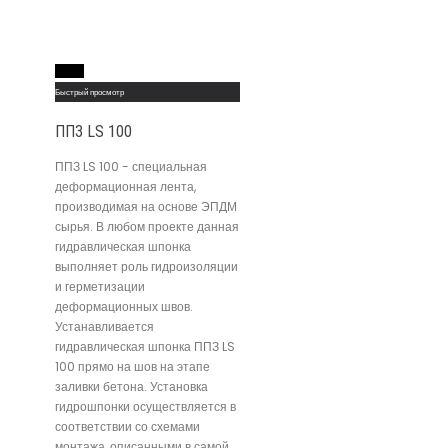
Read More
Быстрый просмотр
ППЗ LS 100
ППЗ LS 100 - специальная
деформационная лента,
производимая на основе ЭПДМ
сырья. В любом проекте данная
гидравлическая шпонка
выполняет роль гидроизоляции
и герметизации
деформационных швов.
Устанавливается
гидравлическая шпонка ППЗ LS
100 прямо на шов на этапе
заливки бетона. Установка
гидрошпонки осуществляется в
соответствии со схемами
монтажа, описанными в самой