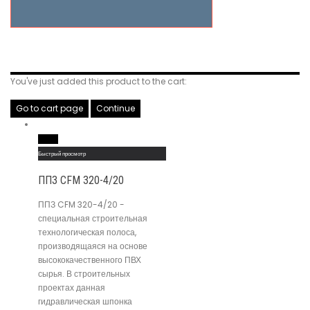
Related Products
You've just added this product to the cart:
Go to cart page
Continue
Read More
Быстрый просмотр
ППЗ CFM 320-4/20
ППЗ CFM 320-4/20 -
специальная строительная
технологическая полоса,
производящаяся на основе
высококачественного ПВХ
сырья. В строительных
проектах данная
гидравлическая шпонка