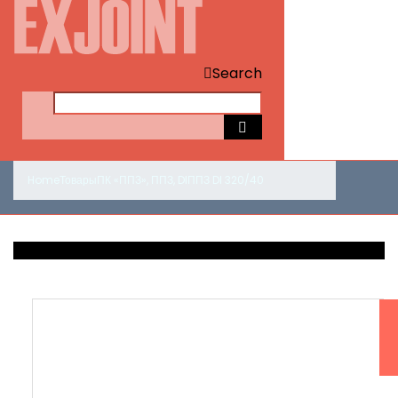
Search
Home
Товары
ПК «ППЗ»
,
ППЗ
,
DI
ППЗ DI 320/40