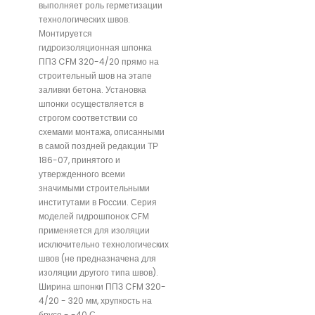
выполняет роль герметизации
технологических швов.
Монтируется
гидроизоляционная шпонка
ППЗ CFM 320-4/20 прямо на
строительный шов на этапе
заливки бетона. Установка
шпонки осуществляется в
строгом соответствии со
схемами монтажа, описанными
в самой поздней редакции ТР
186-07, принятого и
утвержденного всеми
значимыми строительными
институтами в России. Серия
моделей гидрошпонок CFМ
применяется для изоляции
исключительно технологических
швов (не предназначена для
изоляции другого типа швов).
Ширина шпонки ППЗ CFM 320-
4/20 - 320 мм, хрупкость на
брусе - -40 С.