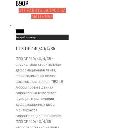
890
₽
ОТПРАВИТЬ ЗАПРОС НА
МАТЕРИАЛ
Read More
Быстрый просмотр
ППЗ DР 140/40/4/35
ППЗ DР 140/40/4/35 -
специальная строительная
деформационная лента,
производимая на основе
высококачественного ПВХ . В
любом проекте данная
гидрошпонка выполняет
функцию герметизации
деформационных швов.
Монтируется
гидроизоляционная шпонка
ППЗ DР 140/40/4/35
непосредственно на шов в