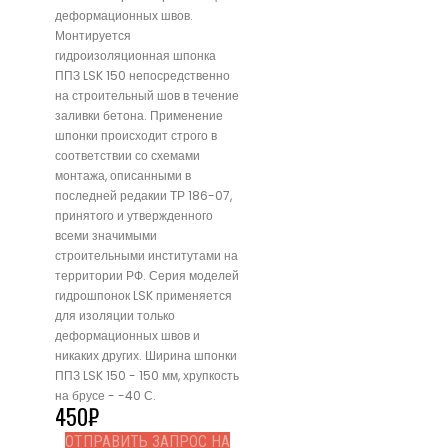
деформационных швов.
Монтируется
гидроизоляционная шпонка
ППЗ LSK 150 непосредственно
на строительный шов в течение
заливки бетона. Применение
шпонки происходит строго в
соответствии со схемами
монтажа, описанными в
последней редакии ТР 186-07,
принятого и утвержденного
всеми значимыми
строительными институтами на
территории РФ. Серия моделей
гидрошпонок LSK применяется
для изоляции только
деформационных швов и
никаких других. Ширина шпонки
ППЗ LSK 150 - 150 мм, хрупкость
на брусе - -40 С.
450
₽
ОТПРАВИТЬ ЗАПРОС НА