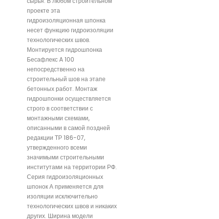
сырья. В любом строительном
проекте эта
гидроизоляционная шпонка
несет функцию гидроизоляции
технологических швов.
Монтируется гидрошпонка
Бесафлекс A 100
непосредственно на
строительный шов на этапе
бетонных работ. Монтаж
гидрошпонки осуществляется
строго в соответствии с
монтажными схемами,
описанными в самой поздней
редакции ТР 186-07,
утвержденного всеми
значимыми строительными
институтами на территории РФ.
Серия гидроизоляционных
шпонок А применяется для
изоляции исключительно
технологических швов и никаких
других. Ширина модели