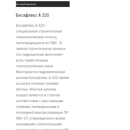
Быстрый просмотр
Бесафлекс A 320
Бесафлекс A 320 -
специальная строительная
технологическая полоса,
производящаяся из ПВХ . В
любом строительном проекте
эта гидрошпонка выполняет
роль герметизации
технологических швов.
Монтируется гидравлическая
шпонка Бесафлекс A 320 прямо
на шов в течение заливки
бетона. Монтаж шпонки
осуществляется в строгом
соответствии с монтажными
схемами, приведенными в
последней версии редакции ТР
186-07, утвержденного всеми
значимыми строительными
институтами на территории РФ.