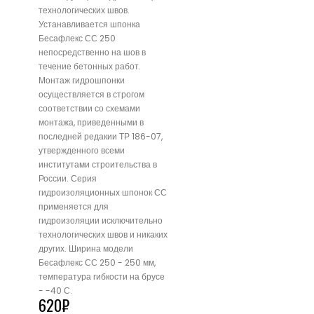
технологических швов.
Устанавливается шпонка
Бесафлекс СС 250
непосредственно на шов в
течение бетонных работ.
Монтаж гидрошпонки
осуществляется в строгом
соответствии со схемами
монтажа, приведенными в
последней редакии ТР 186-07,
утвержденного всеми
институтами строительства в
России. Серия
гидроизоляционных шпонок СС
применяется для
гидроизоляции исключительно
технологических швов и никаких
других. Ширина модели
Бесафлекс СС 250 - 250 мм,
температура гибкости на брусе
- -40 С.
620
₽