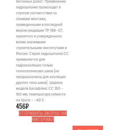
бетонных работ. Применение
гидрошпонки происходит в
строгом соответствии со
схемами монтажа,
приведенными в последней
версии редакции ТР 186-07,
принятого и утвержденного
всеми значимыми
строительными институтами в
России. Серия гидрошпонок СС
применяется для
гидроизоляции только
технологических швов (не
предназначена для изоляции
другого типа швов). Ширина
модели Бесафлекс СС 150 -
150 мм, температура гибкости
на брусе - -40 С.
456
₽
ОТПРАВИТЬ ЗАПРОС НА
МАТЕРИАЛ