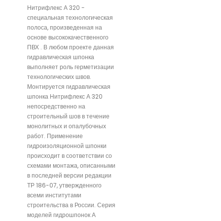
Нитрифлекс А 320 -
специальная технологическая
полоса, произведенная на
основе высококачественного
ПВХ . В любом проекте данная
гидравлическая шпонка
выполняет роль герметизации
технологических швов.
Монтируется гидравлическая
шпонка Нитрифлекс А 320
непосредственно на
строительный шов в течение
монолитных и опалубочных
работ. Применение
гидроизоляционной шпонки
происходит в соответствии со
схемами монтажа, описанными
в последней версии редакции
ТР 186-07, утвержденного
всеми институтами
строительства в России. Серия
моделей гидрошпонок А