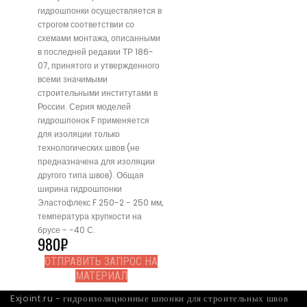
гидрошпонки осуществляется в
строгом соответствии со
схемами монтажа, описанными
в последней редакии ТР 186-
07, принятого и утвержденного
всеми значимыми
строительными институтами в
России. Серия моделей
гидрошпонок F применяется
для изоляции только
технологических швов (не
предназначена для изоляции
другого типа швов). Общая
ширина гидрошпонки
Эластофлекс F 250-2 - 250 мм,
температура хрупкости на
брусе - -40 С.
980
₽
ОТПРАВИТЬ ЗАПРОС НА
МАТЕРИАЛ
Exjoint.ru - гидроизоляционные шпонки для строительных швов