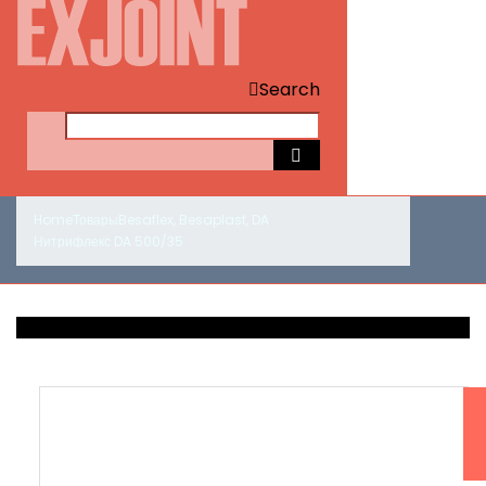
Search
Home
Товары
Besaflex
,
Besaplast
,
DA
Нитрифлекс DA 500/35