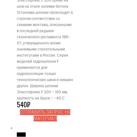
Эластофлекс F 200 прямо на
шов на этапе заливки бетона.
Установка шпонки происходит в
строгом соответствии со
схемами монтажа, описанными
в последней редакии
технического регламента 186-
07, утвержденного всеми
значимыми строительными
институтами в России. Серия
моделей гидрошпонок F
применяется для
гидроизоляции только
технологических швов и никаких
других. Ширина шпонки
Эластофлекс F 200 - 100 мм,
хрупкость на брусе - -40 С.
540
₽
ОТПРАВИТЬ ЗАПРОС НА
МАТЕРИАЛ
Read More