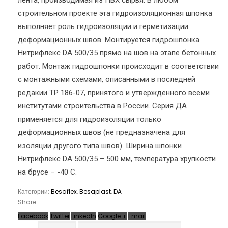
лента, производимая из ПВХ сырья. В любом
строительном проекте эта гидроизоляционная шпонка
выполняет роль гидроизоляции и герметизации
деформационных швов. Монтируется гидрошпонка
Нитрифлекс DA 500/35 прямо на шов на этапе бетонных
работ. Монтаж гидрошпонки происходит в соответствии
с монтажными схемами, описанными в последней
редакии ТР 186-07, принятого и утвержденного всеми
институтами строительства в России. Серия ДА
применяется для гидроизоляции только
деформационных швов (не предназначена для
изоляции другого типа швов). Ширина шпонки
Нитрифлекс DA 500/35 – 500 мм, температура хрупкости
на брусе – -40 С.
Категории:
Besaflex
,
Besaplast
,
DA
Share
Facebook
Twitter
LinkedIn
Google +
Email